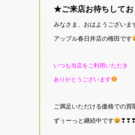
★ご来店お待ちしてお
愛知県一宮市朝日3-4-12
0586-28-82
みなさま、おはようございま
アップル春日井店
アップル春
愛知県春日井市八田町2-1-16
アップル春日井店の権田です
0568-85-02
アップル名岐バイパス春日店
アップル名
いつも当店をご利用いただき
愛知県北名古屋市中之郷八反78-
0568-25-53
ありがとうございます
アップル碧南店
アップル碧
愛知県碧南市立山町4-32-1
0566-43-44
ご満足いただける価格での買
アップル常滑店
アップル常
ずぅーっと継続中です
❣❣
愛知県常滑市長間37-1
0569-35-66