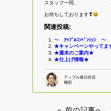
スタッフ一同、
お待ちしております❣
関連投稿:
～ ｱｯﾌﾟﾙｺﾝﾍﾞﾝｼｮﾝ ～
★キャンペーンやってま
★週末のご案内★
★仕上げ情報★
アップル春日井店
権田
前の記事へ
«