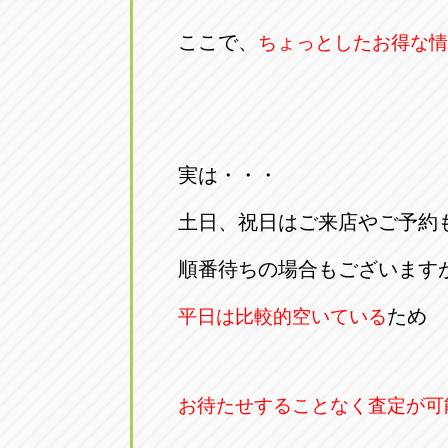
アップル小牧店
アップル小
ここで、
ちょっとしたお得な情
愛知県小牧市久保新町20
0568-76-81
アップル尾張旭店
アップル尾
愛知県尾張旭市印場元町5-2-8
0561-53-85
実は・・・
アップル岩倉店
アップル岩
土日、祝日はご来店やご予約
愛知県岩倉市大地町長田35-1
0587-66-20
順番待ちの場合もございます
オートフレンド
オートフレ
ため
平日は比較的空いている
愛知県清須市春日砂賀東114
052-400-39
お待たせすることなく査定が可
三重
三