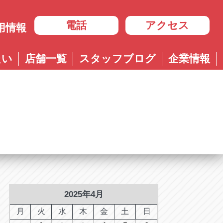
電話
アクセス
用情報
岐阜
たい
店舗一覧
スタッフブログ
企業情報
岐阜
ル多治見店
アップル岐大バイパス大垣店
治見店
アップル大垣IC南店
3-4600
0584-83-8400
市住吉町4-9-1
岐阜県大垣市浅草4-90-3
ル岐阜21号店
阜21号店
アップル岐大バイパス大垣店
8-7771
六条江東2-3-7
岐阜県大垣市和合新町2-51-1
ル可児店
児店
2-6161
下恵土4064-1
ル恵那店
那店
6-3033
長島町正家3-4-1
ル各務原店
務原店
9-0525
2025年4月
市各務おがせ町9-206-1
ル大垣IC南店
月
火
水
木
金
土
日
7-0200