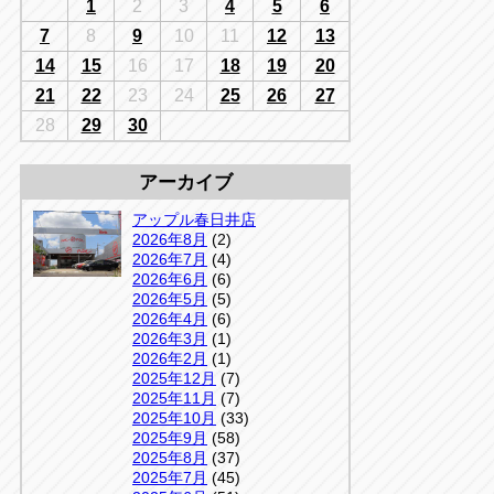
千葉
1
2
3
4
5
6
京
千葉
7
8
9
10
11
12
13
店
14
15
16
17
18
19
20
アップルかしわ沼南店
5-3
21
22
23
24
25
26
27
04-7190-1500
28
29
30
アーカイブ
アップル春日井店
2026年8月
(2)
2026年7月
(4)
2026年6月
(6)
2026年5月
(5)
2026年4月
(6)
2026年3月
(1)
2026年2月
(1)
2025年12月
(7)
2025年11月
(7)
2025年10月
(33)
2025年9月
(58)
2025年8月
(37)
2025年7月
(45)