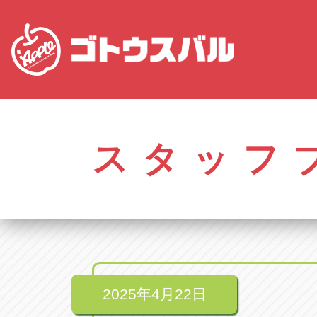
株式会社ゴトウスバル本社
アップル名岐バイ
愛知県春日井市柏井町4-43-1
愛知県北名古屋市中之
スタッフ
アップル春日井中央店
アップル碧南店
愛知県春日井市柏井町4-43-1
愛知県碧南市立山町4-
アップル瀬戸店
アップル常滑店
愛知県瀬戸市美濃池町29-1
愛知県常滑市長間37
アップル一宮22号店
アップル小牧店
愛知県一宮市朝日3-4-12
愛知県小牧市久保新
アップル春日井店
アップル尾張旭店
愛知県春日井市八田町2-1-16
愛知県尾張旭市印場元
2025年4月22日