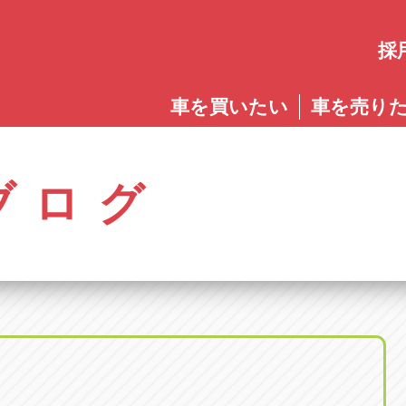
採
愛知
車を買いたい
車を売り
愛知
株式会社ゴトウスバル本社
アップル碧南店
アップ
パス春日店
アップル岩倉店
アップル多
0568-85-5053
0566-43-4400
0572-2
郷八反78-1
愛知県岩倉市大地町長田35-1
岐阜県多治見
アップル春日井中央店
アップル常滑店
アップ
ブログ
オートフレンド
アップル岐
0568-56-0001
0569-35-6600
058-27
32-1
愛知県清須市春日砂賀東114
岐阜県岐阜市
アップル瀬戸店
アップル小牧店
アップ
アップル可
0561-84-5860
0568-76-8118
0574-6
-1
岐阜県可児市
アップル一宮22号店
アップル尾張旭店
アップ
アップル恵
0586-28-8202
0561-53-8501
0573-2
町20
岐阜県恵那市
アップル春日井店
アップル岩倉店
アップ
アップル各
0568-85-0202
0587-66-2021
058-37
町5-2-8
岐阜県各務原
アップル名岐バイパス春日店
オートフレンド
アップ
0568-25-5300
052-400-3953
0584-8