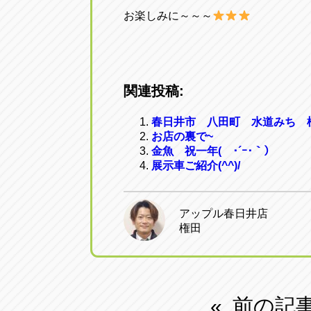
お楽しみに～～～
関連投稿:
春日井市 八田町 水道みち 
お店の裏で~
金魚 祝一年( ･´ｰ･｀）
展示車ご紹介(^^)/
アップル春日井店
権田
前の記
«