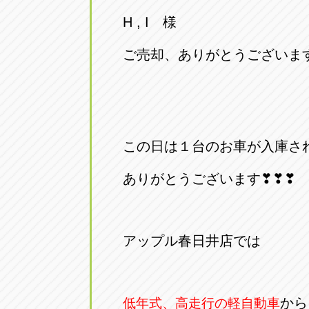
トラック市四日市店
トラック市
H , I 様
三重県四日市市午起3丁目1番3
059-331-60
ご売却、ありがとうございま
この日は１台のお車が入庫さ
ありがとうございます❣❣❣
アップル春日井店では
から
低年式、高走行の軽自動車