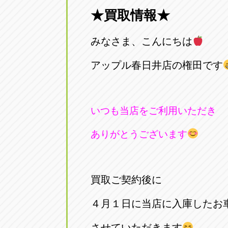
★買取情報★
愛知県一宮市朝日3-4-12
0586-28-82
みなさま、こんにちは
アップル春日井店
アップル春
愛知県春日井市八田町2-1-16
アップル春日井店の権田です
0568-85-02
アップル名岐バイパス春日店
アップル名
いつも当店をご利用いただき
愛知県北名古屋市中之郷八反78-
0568-25-53
ありがとうございます
アップル碧南店
アップル碧
愛知県碧南市立山町4-32-1
0566-43-44
買取ご契約後に
アップル常滑店
アップル常
４月１日に当店に入庫したお
愛知県常滑市長間37-1
0569-35-66
させていただきます