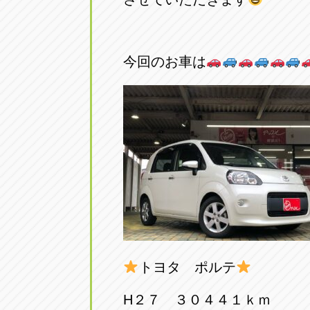
アップル小牧店
アップル小
愛知県小牧市久保新町20
0568-76-81
今回のお車は
アップル尾張旭店
アップル尾
愛知県尾張旭市印場元町5-2-8
0561-53-85
アップル岩倉店
アップル岩
愛知県岩倉市大地町長田35-1
0587-66-20
オートフレンド
オートフレ
愛知県清須市春日砂賀東114
052-400-39
トヨタ ポルテ
三重
三
H２７ ３０４４１ｋｍ