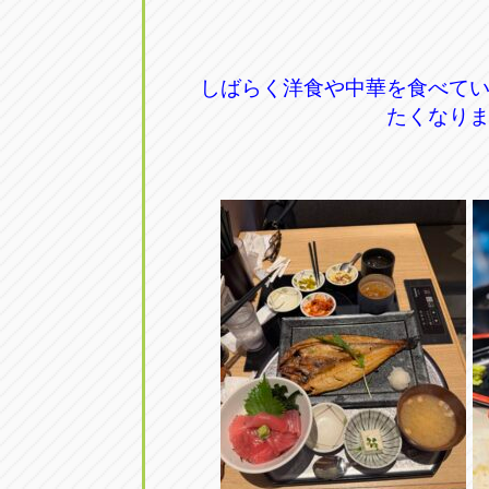
トラック市四日市店
トラック市
三重県四日市市午起3丁目1番3
059-331-60
しばらく洋食や中華を食べて
たくなり