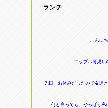
ランチ
愛知県一宮市朝日3-4-12
0586-28-82
アップル春日井店
アップル春
愛知県春日井市八田町2-1-16
0568-85-02
こんに
アップル名岐バイパス春日店
アップル名
愛知県北名古屋市中之郷八反78-
0568-25-53
アップル可児店
アップル碧南店
アップル碧
愛知県碧南市立山町4-32-1
0566-43-44
先日、お休みだったので友達
アップル常滑店
アップル常
愛知県常滑市長間37-1
0569-35-66
何と言っても、やっぱり私