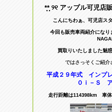
*̩̩̥*̩̩̥ ୨୧ アップル可児店販売
愛知県一宮市朝日3-4-12
0586-28-82
こんにちわぁ、可児店スタ
アップル春日井店
アップル春
愛知県春日井市八田町2-1-16
今回も販売車両紹介になり
0568-85-02
NAGA
アップル名岐バイパス春日店
アップル名
買取りいたしました魅
愛知県北名古屋市中之郷八反78-
0568-25-53
ではさっそくご紹介
アップル碧南店
アップル碧
平成２９年式 インプ
愛知県碧南市立山町4-32-1
0566-43-44
０ｉ－Ｓ 
アップル常滑店
アップル常
走行距離は114398km 
愛知県常滑市長間37-1
0569-35-66