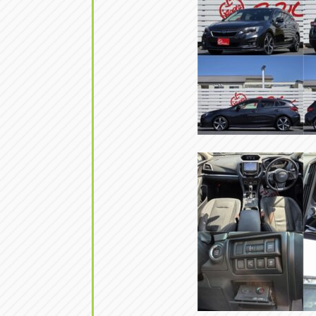
アップル小牧店
アップル小
愛知県小牧市久保新町20
0568-76-81
アップル尾張旭店
アップル尾
愛知県尾張旭市印場元町5-2-8
0561-53-85
アップル岩倉店
アップル岩
愛知県岩倉市大地町長田35-1
0587-66-20
オートフレンド
オートフレ
愛知県清須市春日砂賀東114
052-400-39
三重
三