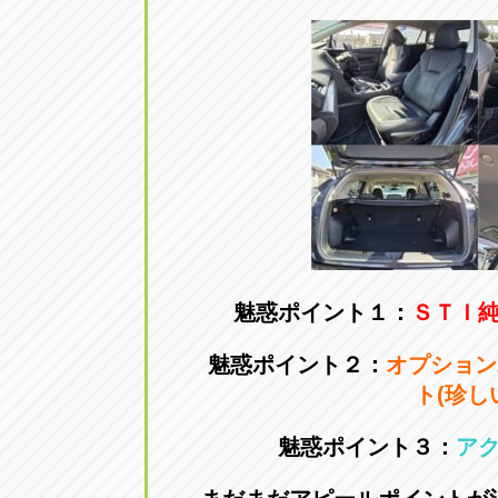
トラック市四日市店
トラック市
三重県四日市市午起3丁目1番3
059-331-60
魅惑ポイント１：
ＳＴＩ
魅惑ポイント２：
オプション
ト(珍し
魅惑ポイント３：
ア