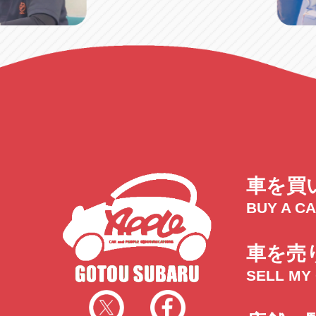
車を買
BUY A C
車を売
SELL MY