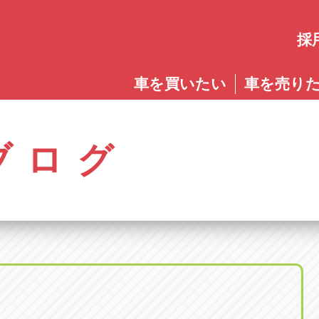
採
愛知
車を買いたい
車を売り
愛知
株式会社ゴトウスバル本社
アップル碧南店
アップ
パス春日店
アップル岩倉店
アップル多
0568-85-5053
0566-43-4400
0572-2
郷八反78-1
愛知県岩倉市大地町長田35-1
岐阜県多治見
アップル春日井中央店
アップル常滑店
アップ
ブログ
オートフレンド
アップル岐
0568-56-0001
0569-35-6600
058-27
32-1
愛知県清須市春日砂賀東114
岐阜県岐阜市
アップル瀬戸店
アップル小牧店
アップ
アップル可
0561-84-5860
0568-76-8118
0574-6
-1
岐阜県可児市
アップル一宮22号店
アップル尾張旭店
アップ
アップル恵
0586-28-8202
0561-53-8501
0573-2
町20
岐阜県恵那市
アップル春日井店
アップル岩倉店
アップ
アップル各
0568-85-0202
0587-66-2021
058-37
町5-2-8
岐阜県各務原
アップル名岐バイパス春日店
オートフレンド
アップ
0568-25-5300
052-400-3953
0584-8