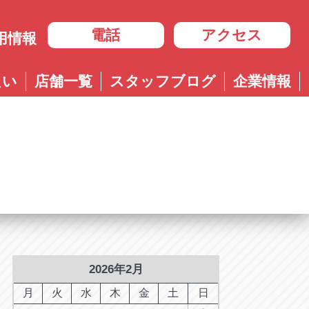
電話
アクセス
用情報
岐阜
たい
店舗一覧
スタッフブログ
企業情報
岐阜
ル多治見店
アップル岐大バイパス大垣店
治見店
アップル大垣IC南店
3-4600
0584-83-8400
市住吉町4-9-1
岐阜県大垣市浅草4-90-3
ル岐阜21号店
阜21号店
アップル岐大バイパス大垣店
8-7771
六条江東2-3-7
岐阜県大垣市和合新町2-51-1
ル可児店
児店
2-6161
下恵土4064-1
ル恵那店
那店
6-3033
長島町正家3-4-1
ル各務原店
務原店
9-0525
2026年2月
市各務おがせ町9-206-1
ル大垣IC南店
月
火
水
木
金
土
日
7-0200