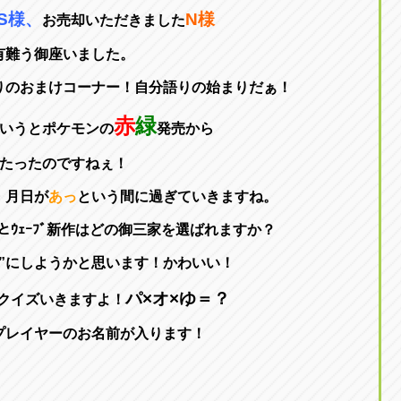
S様、
N様
お売却いただきました
有難う御座いました。
りのおまけコーナー！自分語りの始まりだぁ！
赤
緑
というとポケモンの
発売から
年たったのですねぇ！
・月日が
あっ
という間に過ぎていきますね。
ﾞｳとｳｪｰﾌﾞ新作はどの御三家を選ばれますか？
ー”にしようかと思います！かわいい！
パ×オ×ゆ＝？
クイズいきますよ！
プレイヤーのお名前が入ります！