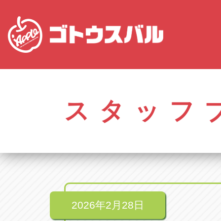
株式会社ゴトウスバル本社
アップル名岐バイ
愛知県春日井市柏井町4-43-1
愛知県北名古屋市中之
スタッフ
アップル春日井中央店
アップル碧南店
愛知県春日井市柏井町4-43-1
愛知県碧南市立山町4-
アップル瀬戸店
アップル常滑店
愛知県瀬戸市美濃池町29-1
愛知県常滑市長間37
アップル一宮22号店
アップル小牧店
愛知県一宮市朝日3-4-12
愛知県小牧市久保新
アップル春日井店
アップル尾張旭店
愛知県春日井市八田町2-1-16
愛知県尾張旭市印場元
2026年2月28日