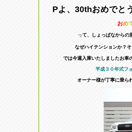
三重
Pよ、30thおめでと
トラック市四日市店
三重県四日市市午起3丁目1番3号
お
め
っ
て、しょっぱなからの
なぜハイテンションか？そ
では今週入庫いたしましたお車
平成３０年式フォ
オーナー様が丁寧に乗ら