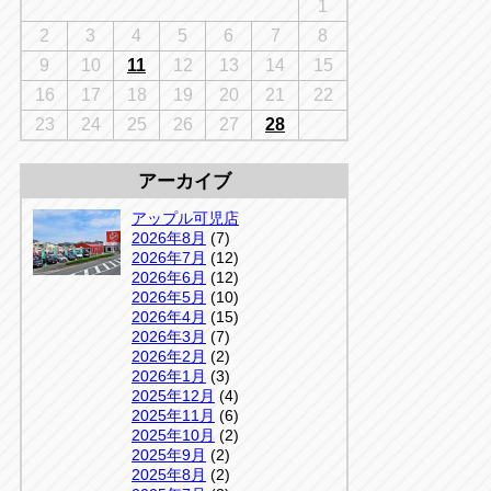
千葉
1
京
千葉
2
3
4
5
6
7
8
店
9
10
11
12
13
14
15
アップルかしわ沼南店
5-3
16
17
18
19
20
21
22
04-7190-1500
23
24
25
26
27
28
アーカイブ
アップル可児店
2026年8月
(7)
2026年7月
(12)
2026年6月
(12)
2026年5月
(10)
2026年4月
(15)
2026年3月
(7)
2026年2月
(2)
2026年1月
(3)
2025年12月
(4)
2025年11月
(6)
2025年10月
(2)
2025年9月
(2)
2025年8月
(2)