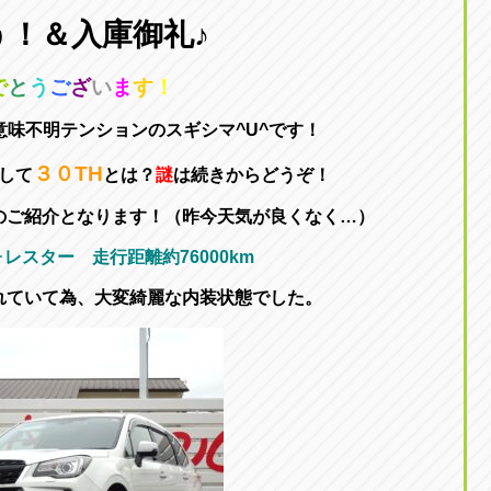
東京
う！＆入庫御礼♪
三重
東
アップル世田谷店
アップルかしわ沼南
トラック市四日市店
アップル世田谷店
東京都世田谷区若林5-1-10
千葉県柏市藤ケ谷新田1
で
と
う
ご
ざ
い
ま
す
！
059-331-6054
0120-037-315
意味不明テンションのスギシマ^U^です！
３０TH
して
とは？
謎
は続きからどうぞ！
のご紹介となります！（昨今天気が良くなく…）
レスター 走行距離約76000km
れていて為、大変綺麗な内装状態でした。