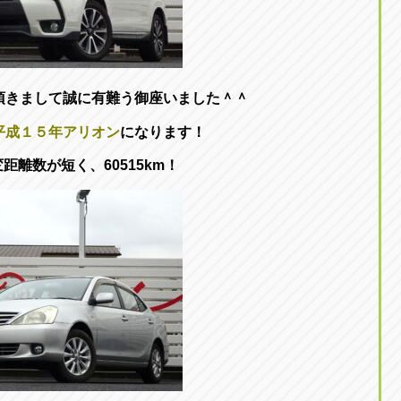
頂きまして誠に有難う御座いました＾＾
平成１５年アリオン
になります！
距離数が短く、60515km！