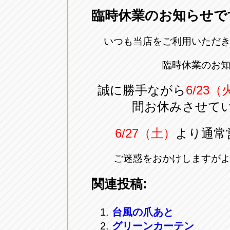
臨時休業のお知らせで
愛知県一宮市朝日3-4-12
0586-28-82
いつも当店をご利用いただ
アップル春日井店
アップル春
臨時休業のお
愛知県春日井市八田町2-1-16
0568-85-02
誠に勝手ながら
6/23
アップル名岐バイパス春日店
アップル名
間お休みさせて
愛知県北名古屋市中之郷八反78-
0568-25-53
6/27（土）
より通常
アップル碧南店
アップル碧
ご迷惑をおかけしますが
愛知県碧南市立山町4-32-1
0566-43-44
関連投稿:
アップル常滑店
アップル常
台風の爪あと
愛知県常滑市長間37-1
0569-35-66
グリーンカーテン