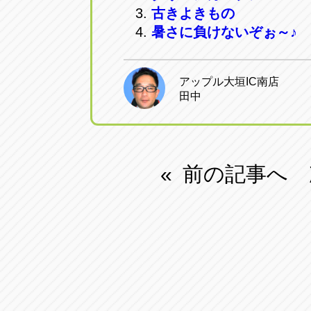
古きよきもの
アップル小牧店
アップル小
暑さに負けないぞぉ～♪
愛知県小牧市久保新町20
0568-76-81
アップル大垣IC南店
アップル尾張旭店
アップル尾
田中
愛知県尾張旭市印場元町5-2-8
0561-53-85
アップル岩倉店
アップル岩
前の記事へ
«
愛知県岩倉市大地町長田35-1
0587-66-20
オートフレンド
オートフレ
愛知県清須市春日砂賀東114
052-400-39
三重
三