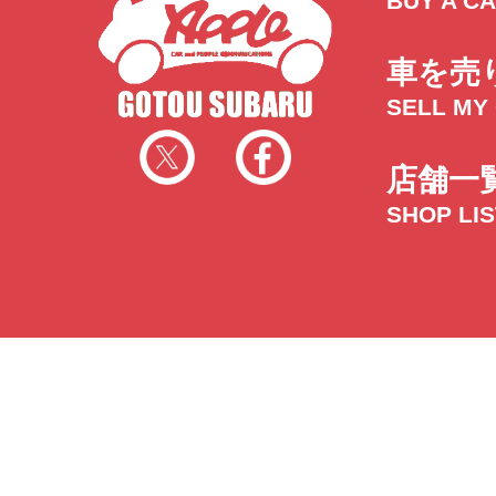
BUY A C
車を売
SELL MY
店舗一
SHOP LI