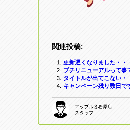
関連投稿:
更新遅くなりました・・
プチリニューアルって事
タイトルが出てこない・
キャンペーン残り数日で
アップル各務原店
スタッフ