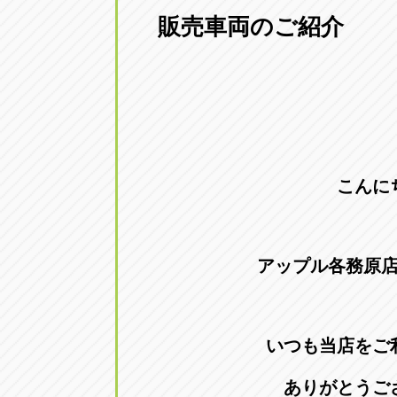
販売車両のご紹介
愛知県一宮市朝日3-4-12
0586-28-82
アップル春日井店
アップル春
愛知県春日井市八田町2-1-16
0568-85-02
アップル名岐バイパス春日店
アップル名
こんに
愛知県北名古屋市中之郷八反78-
0568-25-53
アップル碧南店
アップル碧
アップル各務原
愛知県碧南市立山町4-32-1
0566-43-44
アップル常滑店
アップル常
いつも当店をご
愛知県常滑市長間37-1
0569-35-66
ありがとうご