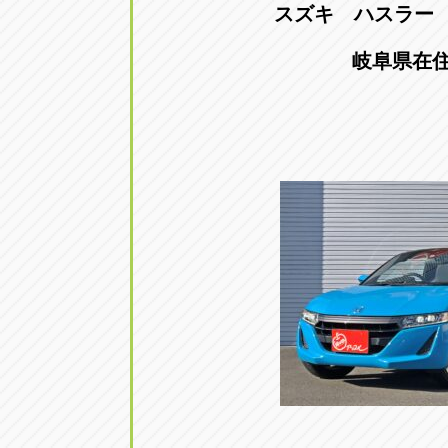
スズキ ハスラー
トラック市四日市店
トラック市
三重県四日市市午起3丁目1番3
059-331-60
岐阜県在