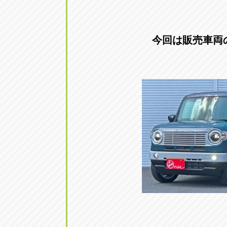
アップル小牧店
アップル小
愛知県小牧市久保新町20
0568-76-81
今回は販売車両
アップル尾張旭店
アップル尾
愛知県尾張旭市印場元町5-2-8
0561-53-85
アップル岩倉店
アップル岩
愛知県岩倉市大地町長田35-1
0587-66-20
オートフレンド
オートフレ
愛知県清須市春日砂賀東114
052-400-39
三重
三