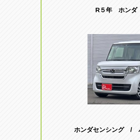
アップル小牧店
アップル小
R５年 ホンダ 
愛知県小牧市久保新町20
0568-76-81
アップル尾張旭店
アップル尾
愛知県尾張旭市印場元町5-2-8
0561-53-85
アップル岩倉店
アップル岩
愛知県岩倉市大地町長田35-1
0587-66-20
オートフレンド
オートフレ
愛知県清須市春日砂賀東114
052-400-39
ホンダセンシング /
三重
三