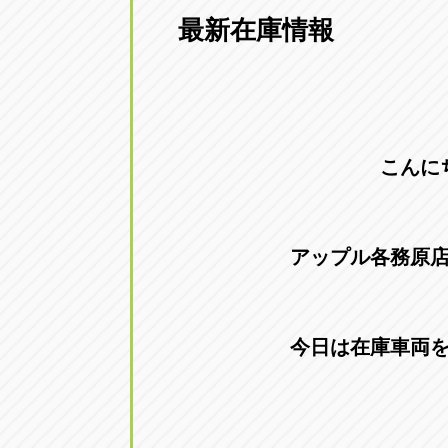
最新在庫情報
愛知県一宮市朝日3-4-12
0586-28-82
アップル春日井店
アップル春
愛知県春日井市八田町2-1-16
0568-85-02
こんに
アップル名岐バイパス春日店
アップル名
愛知県北名古屋市中之郷八反78-
0568-25-53
アップル各務原
アップル碧南店
アップル碧
愛知県碧南市立山町4-32-1
0566-43-44
今日は在庫車両
アップル常滑店
アップル常
愛知県常滑市長間37-1
0569-35-66