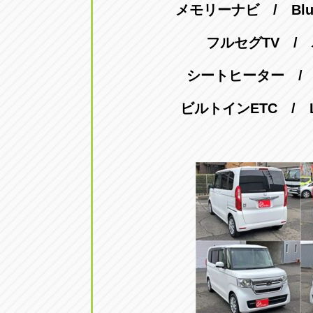
メモリーナビ / Blu
トラック市四日市店
トラック市
三重県四日市市午起3丁目1番3
059-331-60
フルセグTV /
シートヒーター /
ビルトインETC / 