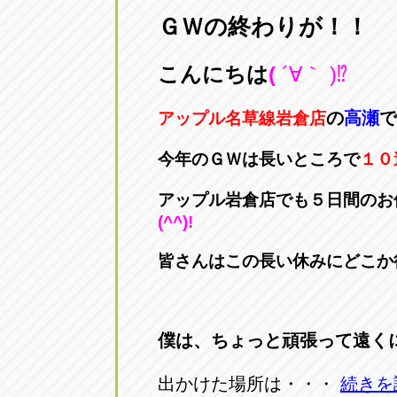
ＧＷの終わりが！！
愛知県一宮市朝日3-4-12
0586-28-82
こんにちは
(
´∀｀ )⁉
アップル春日井店
アップル春
愛知県春日井市八田町2-1-16
0568-85-02
の
高瀬
で
アップル名草線岩倉店
今年のＧＷは長いところで
１０
アップル名岐バイパス春日店
アップル名
愛知県北名古屋市中之郷八反78-
0568-25-53
アップル岩倉店でも５日間のお
(^^)!
アップル碧南店
アップル碧
皆さんはこの長い休みにどこか
愛知県碧南市立山町4-32-1
0566-43-44
アップル常滑店
アップル常
僕は、ちょっと頑張って遠く
愛知県常滑市長間37-1
0569-35-66
出かけた場所は・・・
続きを