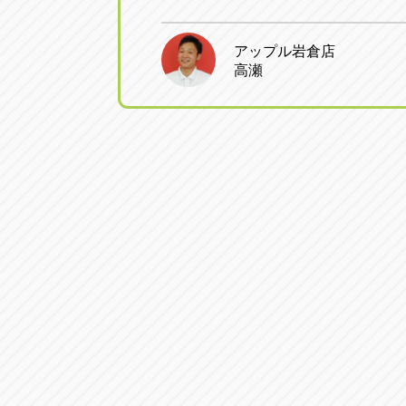
アップル小牧店
アップル小
アップル岩倉店
愛知県小牧市久保新町20
0568-76-81
高瀬
アップル尾張旭店
アップル尾
愛知県尾張旭市印場元町5-2-8
0561-53-85
アップル岩倉店
アップル岩
愛知県岩倉市大地町長田35-1
0587-66-20
オートフレンド
オートフレ
愛知県清須市春日砂賀東114
052-400-39
三重
三