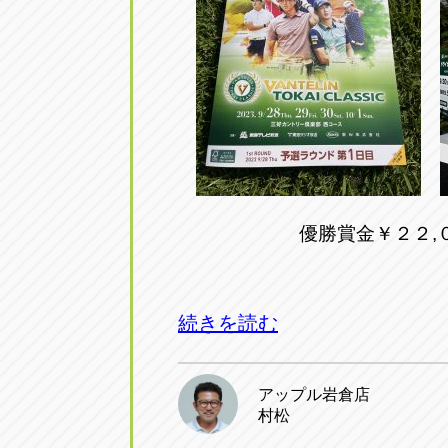
アップル小牧店
アップル小
愛知県小牧市久保新町20
0568-76-81
アップル尾張旭店
アップル尾
愛知県尾張旭市印場元町5-2-8
0561-53-85
アップル岩倉店
アップル岩
優勝賞金￥２２,
愛知県岩倉市大地町長田35-1
0587-66-20
オートフレンド
オートフレ
続きを読む
愛知県清須市春日砂賀東114
052-400-39
アップル岩倉店
村松
三重
三