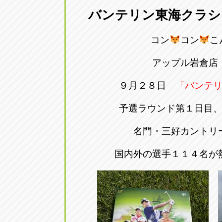
バンテリン東海クラシ
愛知県一宮市朝日3-4-12
0586-28-82
コン
コン
こ
アップル春日井店
アップル春
アップル岩倉店
愛知県春日井市八田町2-1-16
0568-85-02
９月２８日
「バンテ
アップル名岐バイパス春日店
アップル名
予選ラウンド第１日目
愛知県北名古屋市中之郷八反78-
0568-25-53
名門・三好カントリ
アップル碧南店
アップル碧
国内外の選手１１４名が
愛知県碧南市立山町4-32-1
0566-43-44
アップル常滑店
アップル常
愛知県常滑市長間37-1
0569-35-66