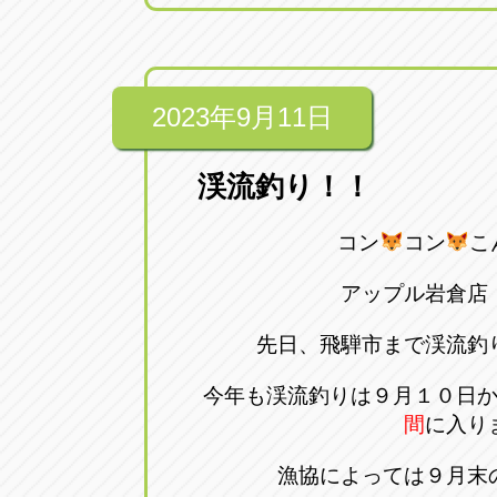
トラック市四日市店
トラック市
三重県四日市市午起3丁目1番3
059-331-60
2023年9月11日
渓流釣り！！
コン
コン
こ
アップル岩倉店
先日、飛騨市まで渓流釣
今年も渓流釣りは９月１０日
間
に入り
漁協によっては９月末