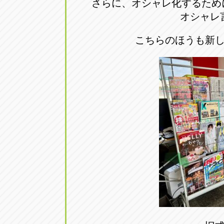
さらに、オシャレ化するため
トラック市四日市店
トラック市
オシャレ
三重県四日市市午起3丁目1番3
059-331-60
こちらのほうも新