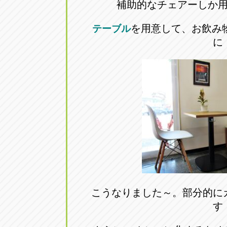
補助的なチェアーしか
アップル小牧店
アップル小
を用意して、お飲み
テーブル
愛知県小牧市久保新町20
0568-76-81
に
アップル尾張旭店
アップル尾
愛知県尾張旭市印場元町5-2-8
0561-53-85
アップル岩倉店
アップル岩
愛知県岩倉市大地町長田35-1
0587-66-20
オートフレンド
オートフレ
愛知県清須市春日砂賀東114
052-400-39
こうなりました～。部分的に
す
三重
三