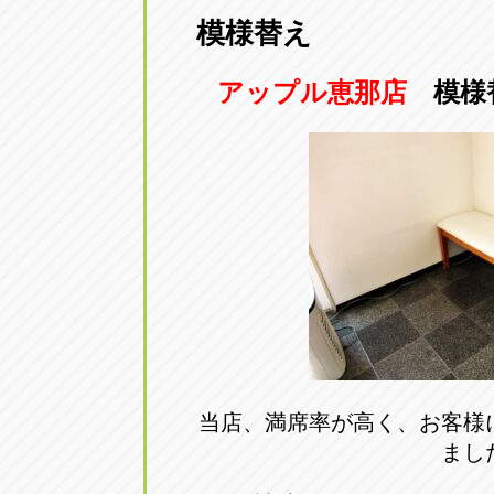
模様替え
愛知県一宮市朝日3-4-12
0586-28-82
アップル恵那店
模様
アップル春日井店
アップル春
愛知県春日井市八田町2-1-16
0568-85-02
アップル名岐バイパス春日店
アップル名
愛知県北名古屋市中之郷八反78-
0568-25-53
アップル碧南店
アップル碧
愛知県碧南市立山町4-32-1
0566-43-44
アップル常滑店
アップル常
当店、満席率が高く、お客様
まし
愛知県常滑市長間37-1
0569-35-66