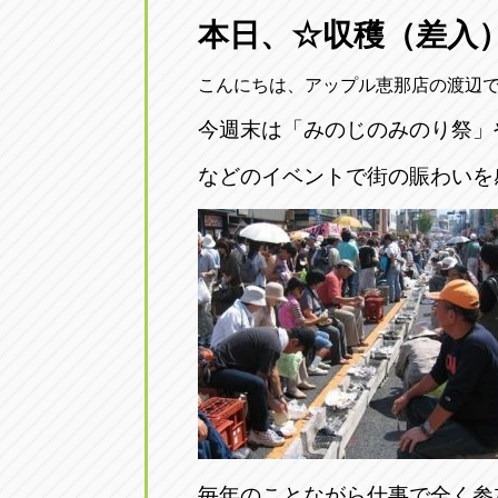
三重
本日、☆収穫（差入
トラック市四日市店
三重県四日市市午起3丁目1番3号
こんにちは、アップル恵那店の渡辺
今週末は「みのじのみのり祭」
などの
イベントで街の賑わいを
毎年のことながら仕事で全く参