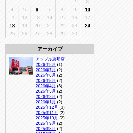
千葉
1
2
3
京
千葉
4
5
6
7
8
9
10
店
11
12
13
14
15
16
17
アップルかしわ沼南店
5-3
18
19
20
21
22
23
24
04-7190-1500
25
26
27
28
29
30
アーカイブ
アップル恵那店
2026年8月
(1)
2026年7月
(2)
2026年6月
(2)
2026年5月
(2)
2026年4月
(3)
2026年3月
(2)
2026年2月
(2)
2026年1月
(2)
2025年12月
(3)
2025年11月
(2)
2025年10月
(2)
2025年9月
(2)
2025年8月
(2)