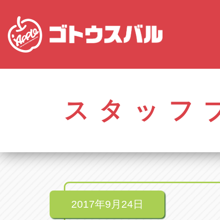
株式会社ゴトウスバル本社
アップル名岐バイ
愛知県春日井市柏井町4-43-1
愛知県北名古屋市中之
スタッフ
アップル春日井中央店
アップル碧南店
愛知県春日井市柏井町4-43-1
愛知県碧南市立山町4-
アップル瀬戸店
アップル常滑店
愛知県瀬戸市美濃池町29-1
愛知県常滑市長間37
アップル一宮22号店
アップル小牧店
愛知県一宮市朝日3-4-12
愛知県小牧市久保新
アップル春日井店
アップル尾張旭店
愛知県春日井市八田町2-1-16
愛知県尾張旭市印場元
2017年9月24日