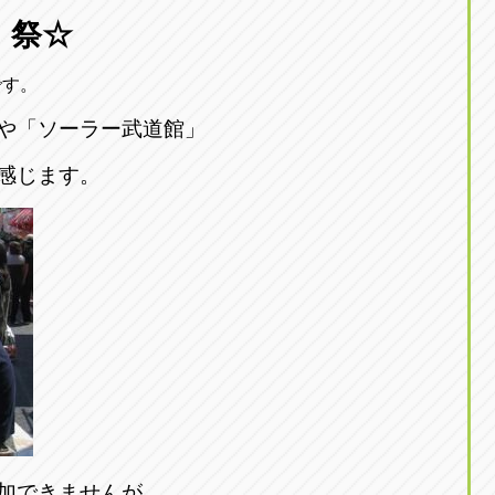
東京
）祭☆
三重
東
アップル世田谷店
アップルかしわ沼南
トラック市四日市店
アップル世田谷店
東京都世田谷区若林5-1-10
千葉県柏市藤ケ谷新田1
です。
059-331-6054
0120-037-315
や「ソーラー武道館」
感じます。
加できませんが