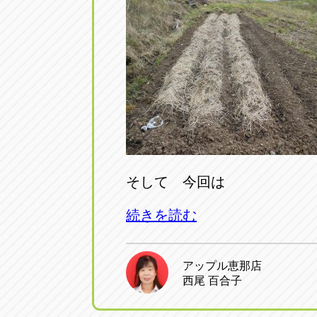
トラック市四日市店
トラック市
三重県四日市市午起3丁目1番3
059-331-60
そして 今回は
続きを読む
アップル恵那店
西尾 百合子