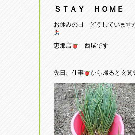
ＳＴＡＹ ＨＯＭＥ
愛知県一宮市朝日3-4-12
0586-28-82
お休みの日 どうしていま
アップル春日井店
アップル春
愛知県春日井市八田町2-1-16
0568-85-02
恵那店
西尾です
アップル名岐バイパス春日店
アップル名
愛知県北名古屋市中之郷八反78-
0568-25-53
先日、仕事
から帰ると玄関
アップル碧南店
アップル碧
愛知県碧南市立山町4-32-1
0566-43-44
アップル常滑店
アップル常
愛知県常滑市長間37-1
0569-35-66