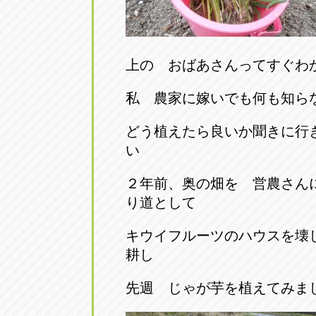
アップル小牧店
アップル小
愛知県小牧市久保新町20
0568-76-81
上の おばあさんってすぐわ
アップル尾張旭店
アップル尾
私 農家に嫁いでも何も知ら
愛知県尾張旭市印場元町5-2-8
0561-53-85
どう植えたら良いか聞きに行
い
アップル岩倉店
アップル岩
愛知県岩倉市大地町長田35-1
0587-66-20
２年前、奥の畑を 営農さん
り道として
オートフレンド
オートフレ
キウイフルーツのハウスを壊
愛知県清須市春日砂賀東114
052-400-39
耕し
先週 じゃが芋を植えてみま
三重
三