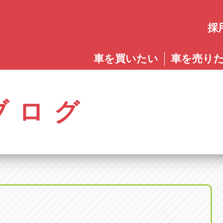
採
愛知
車を買いたい
車を売り
愛知
株式会社ゴトウスバル本社
アップル碧南店
アップ
パス春日店
アップル岩倉店
アップル多
0568-85-5053
0566-43-4400
0572-2
郷八反78-1
愛知県岩倉市大地町長田35-1
岐阜県多治見
アップル春日井中央店
アップル常滑店
アップ
ブログ
オートフレンド
アップル岐
0568-56-0001
0569-35-6600
058-27
32-1
愛知県清須市春日砂賀東114
岐阜県岐阜市
アップル瀬戸店
アップル小牧店
アップ
アップル可
0561-84-5860
0568-76-8118
0574-6
-1
岐阜県可児市
アップル一宮22号店
アップル尾張旭店
アップ
アップル恵
0586-28-8202
0561-53-8501
0573-2
町20
岐阜県恵那市
アップル春日井店
アップル岩倉店
アップ
アップル各
0568-85-0202
0587-66-2021
058-37
町5-2-8
岐阜県各務原
アップル名岐バイパス春日店
オートフレンド
アップ
0568-25-5300
052-400-3953
0584-8