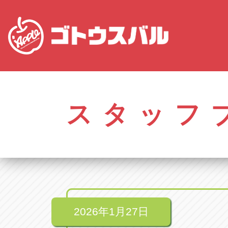
株式会社ゴトウスバル本社
アップル名岐バイ
愛知県春日井市柏井町4-43-1
愛知県北名古屋市中之
スタッフ
アップル春日井中央店
アップル碧南店
愛知県春日井市柏井町4-43-1
愛知県碧南市立山町4-
アップル瀬戸店
アップル常滑店
愛知県瀬戸市美濃池町29-1
愛知県常滑市長間37
アップル一宮22号店
アップル小牧店
愛知県一宮市朝日3-4-12
愛知県小牧市久保新
アップル春日井店
アップル尾張旭店
愛知県春日井市八田町2-1-16
愛知県尾張旭市印場元
2026年1月27日