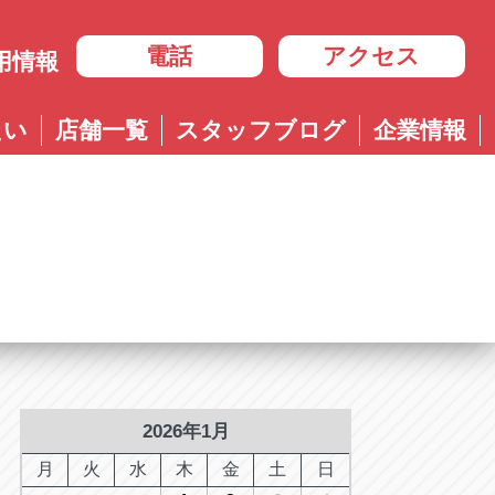
電話
アクセス
用情報
岐阜
たい
店舗一覧
スタッフブログ
企業情報
岐阜
ル多治見店
アップル岐大バイパス大垣店
治見店
アップル大垣IC南店
3-4600
0584-83-8400
市住吉町4-9-1
岐阜県大垣市浅草4-90-3
ル岐阜21号店
阜21号店
アップル岐大バイパス大垣店
8-7771
六条江東2-3-7
岐阜県大垣市和合新町2-51-1
ル可児店
児店
2-6161
下恵土4064-1
ル恵那店
那店
6-3033
長島町正家3-4-1
ル各務原店
務原店
9-0525
2026年1月
市各務おがせ町9-206-1
ル大垣IC南店
月
火
水
木
金
土
日
7-0200