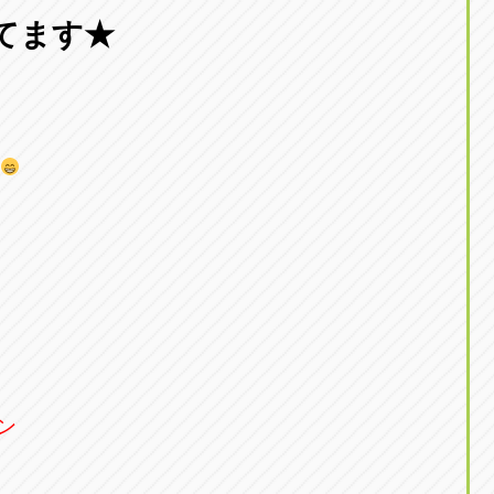
東京
てます★
三重
東
アップル世田谷店
アップルかしわ沼南
トラック市四日市店
アップル世田谷店
東京都世田谷区若林5-1-10
千葉県柏市藤ケ谷新田1
059-331-6054
0120-037-315
ン