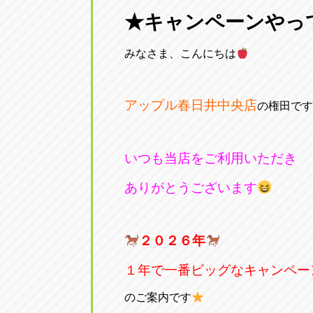
三重
★キャンペーンやっ
トラック市四日市店
三重県四日市市午起3丁目1番3号
みなさま、こんにちは
アップル春日井中央店
の権田です
いつも当店をご利用いただき
ありがとうございます
２０２６年
１年で一番ビッグなキャンペー
のご案内です