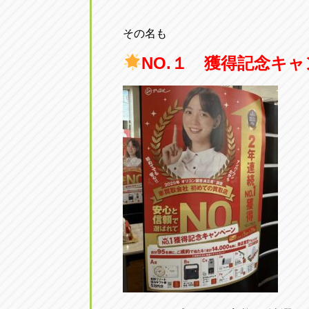
その名も
NO.１ 獲得記念キ