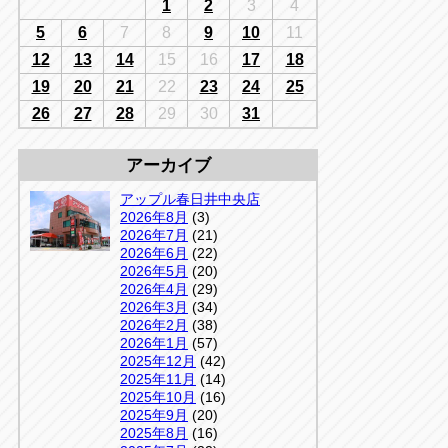
千葉
1
2
3
4
京
千葉
5
6
7
8
9
10
11
店
12
13
14
15
16
17
18
アップルかしわ沼南店
5-3
19
20
21
22
23
24
25
04-7190-1500
26
27
28
29
30
31
アーカイブ
アップル春日井中央店
2026年8月
(3)
2026年7月
(21)
2026年6月
(22)
2026年5月
(20)
2026年4月
(29)
2026年3月
(34)
2026年2月
(38)
2026年1月
(57)
2025年12月
(42)
2025年11月
(14)
2025年10月
(16)
2025年9月
(20)
2025年8月
(16)