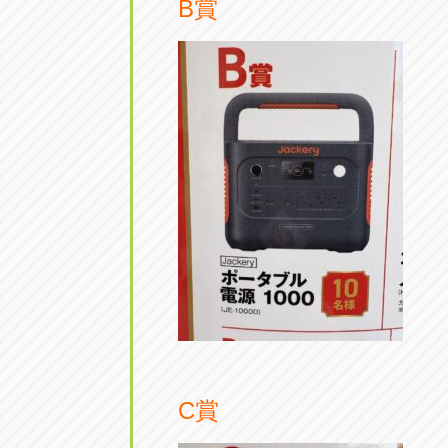
B賞
C賞