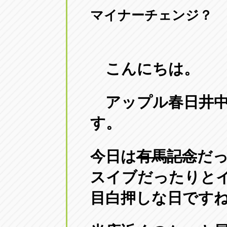
マイナーチェンジ？
愛知県一宮市朝日3-4-12
0586-28-82
アップル春日井店
アップル春
愛知県春日井市八田町2-1-16
0568-85-02
こんにちは。
アップル名岐バイパス春日店
アップル名
アップル春日井中
愛知県北名古屋市中之郷八反78-
0568-25-53
す。
アップル碧南店
アップル碧
今日は
有馬記念
だ
愛知県碧南市立山町4-32-1
0566-43-44
スイブだったりと
アップル常滑店
アップル常
目白押しな日です
愛知県常滑市長間37-1
0569-35-66