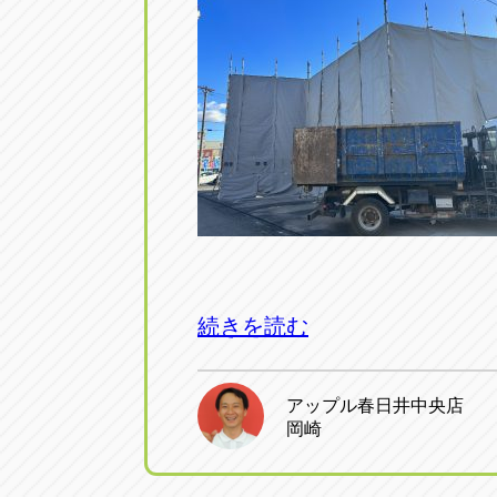
トラック市四日市店
トラック市
三重県四日市市午起3丁目1番3
059-331-60
続きを読む
アップル春日井中央店
岡崎