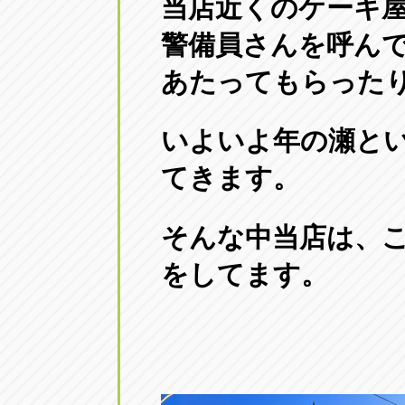
当店近くのケーキ
アップル小牧店
アップル小
警備員さんを呼ん
愛知県小牧市久保新町20
0568-76-81
あたってもらった
アップル尾張旭店
アップル尾
いよいよ年の瀬と
愛知県尾張旭市印場元町5-2-8
0561-53-85
てきます。
アップル岩倉店
アップル岩
愛知県岩倉市大地町長田35-1
0587-66-20
そんな中当店は、
をしてます。
オートフレンド
オートフレ
愛知県清須市春日砂賀東114
052-400-39
三重
三