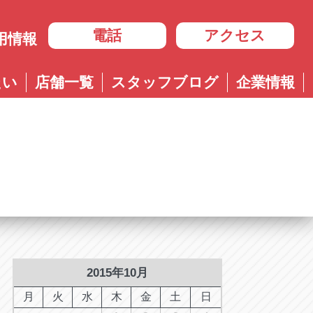
電話
アクセス
用情報
岐阜
たい
店舗一覧
スタッフブログ
企業情報
岐阜
ル多治見店
アップル岐大バイパス大垣店
治見店
アップル大垣IC南店
3-4600
0584-83-8400
市住吉町4-9-1
岐阜県大垣市浅草4-90-3
ル岐阜21号店
阜21号店
アップル岐大バイパス大垣店
8-7771
六条江東2-3-7
岐阜県大垣市和合新町2-51-1
ル可児店
児店
2-6161
下恵土4064-1
ル恵那店
那店
6-3033
長島町正家3-4-1
ル各務原店
務原店
9-0525
2015年10月
市各務おがせ町9-206-1
ル大垣IC南店
月
火
水
木
金
土
日
7-0200