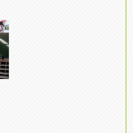
東京
三重
東
アップル世田谷店
アップルかしわ沼南
トラック市四日市店
アップル世田谷店
東京都世田谷区若林5-1-10
千葉県柏市藤ケ谷新田1
059-331-6054
0120-037-315