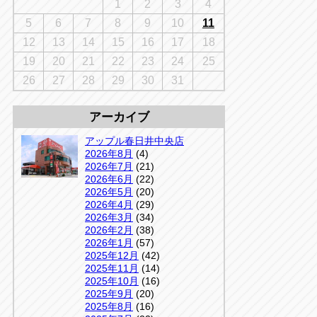
千葉
1
2
3
4
京
千葉
5
6
7
8
9
10
11
店
12
13
14
15
16
17
18
アップルかしわ沼南店
5-3
19
20
21
22
23
24
25
04-7190-1500
26
27
28
29
30
31
アーカイブ
アップル春日井中央店
2026年8月
(4)
2026年7月
(21)
2026年6月
(22)
2026年5月
(20)
2026年4月
(29)
2026年3月
(34)
2026年2月
(38)
2026年1月
(57)
2025年12月
(42)
2025年11月
(14)
2025年10月
(16)
2025年9月
(20)
2025年8月
(16)