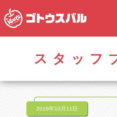
株式会社ゴトウスバル本社
アップル名岐バイ
愛知県春日井市柏井町4-43-1
愛知県北名古屋市中之
スタッフ
アップル春日井中央店
アップル碧南店
愛知県春日井市柏井町4-43-1
愛知県碧南市立山町4-
アップル瀬戸店
アップル常滑店
愛知県瀬戸市美濃池町29-1
愛知県常滑市長間37
アップル一宮22号店
アップル小牧店
愛知県一宮市朝日3-4-12
愛知県小牧市久保新
アップル春日井店
アップル尾張旭店
愛知県春日井市八田町2-1-16
愛知県尾張旭市印場元
2015年10月11日