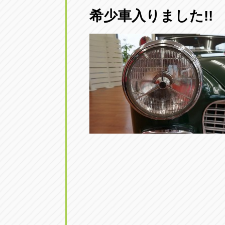
三重
希少車入りました!!
トラック市四日市店
三重県四日市市午起3丁目1番3号