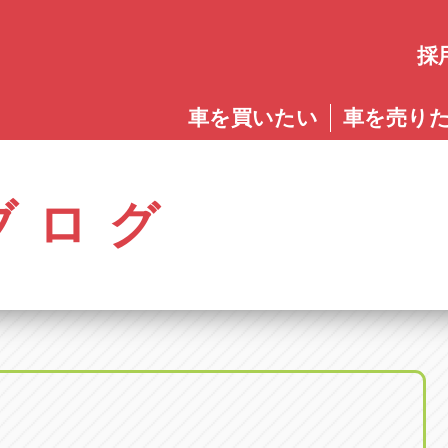
採
愛知
車を買いたい
車を売り
愛知
株式会社ゴトウスバル本社
アップル碧南店
アップ
パス春日店
アップル岩倉店
アップル多
0568-85-5053
0566-43-4400
0572-2
郷八反78-1
愛知県岩倉市大地町長田35-1
岐阜県多治見
アップル春日井中央店
アップル常滑店
アップ
ブログ
オートフレンド
アップル岐
0568-56-0001
0569-35-6600
058-27
32-1
愛知県清須市春日砂賀東114
岐阜県岐阜市
アップル瀬戸店
アップル小牧店
アップ
アップル可
0561-84-5860
0568-76-8118
0574-6
-1
岐阜県可児市
アップル一宮22号店
アップル尾張旭店
アップ
アップル恵
0586-28-8202
0561-53-8501
0573-2
町20
岐阜県恵那市
アップル春日井店
アップル岩倉店
アップ
アップル各
0568-85-0202
0587-66-2021
058-37
町5-2-8
岐阜県各務原
アップル名岐バイパス春日店
オートフレンド
アップ
0568-25-5300
052-400-3953
0584-8