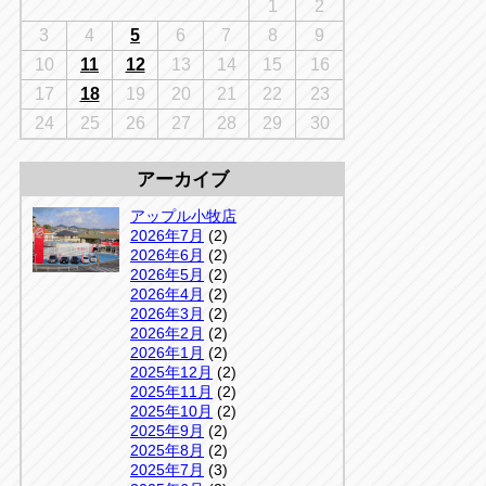
千葉
1
2
京
千葉
3
4
5
6
7
8
9
店
10
11
12
13
14
15
16
アップルかしわ沼南店
5-3
17
18
19
20
21
22
23
04-7190-1500
24
25
26
27
28
29
30
アーカイブ
アップル小牧店
2026年7月
(2)
2026年6月
(2)
2026年5月
(2)
2026年4月
(2)
2026年3月
(2)
2026年2月
(2)
2026年1月
(2)
2025年12月
(2)
2025年11月
(2)
2025年10月
(2)
2025年9月
(2)
2025年8月
(2)
2025年7月
(3)