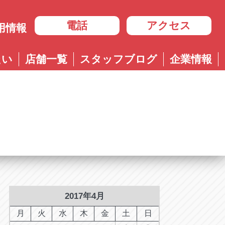
電話
アクセス
用情報
岐阜
たい
店舗一覧
スタッフブログ
企業情報
岐阜
ル多治見店
アップル岐大バイパス大垣店
治見店
アップル大垣IC南店
3-4600
0584-83-8400
市住吉町4-9-1
岐阜県大垣市浅草4-90-3
ル岐阜21号店
阜21号店
アップル岐大バイパス大垣店
8-7771
六条江東2-3-7
岐阜県大垣市和合新町2-51-1
ル可児店
児店
2-6161
下恵土4064-1
ル恵那店
那店
6-3033
長島町正家3-4-1
ル各務原店
務原店
9-0525
2017年4月
市各務おがせ町9-206-1
ル大垣IC南店
月
火
水
木
金
土
日
7-0200