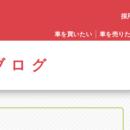
採
愛知
車を買いたい
車を売り
愛知
株式会社ゴトウスバル本社
アップル碧南店
アップ
パス春日店
アップル岩倉店
アップル多
0568-85-5053
0566-43-4400
0572-2
郷八反78-1
愛知県岩倉市大地町長田35-1
岐阜県多治見
アップル春日井中央店
アップル常滑店
アップ
ブログ
オートフレンド
アップル岐
0568-56-0001
0569-35-6600
058-27
32-1
愛知県清須市春日砂賀東114
岐阜県岐阜市
アップル瀬戸店
アップル小牧店
アップ
アップル可
0561-84-5860
0568-76-8118
0574-6
-1
岐阜県可児市
アップル一宮22号店
アップル尾張旭店
アップ
アップル恵
0586-28-8202
0561-53-8501
0573-2
町20
岐阜県恵那市
アップル春日井店
アップル岩倉店
アップ
アップル各
0568-85-0202
0587-66-2021
058-37
町5-2-8
岐阜県各務原
アップル名岐バイパス春日店
オートフレンド
アップ
0568-25-5300
052-400-3953
0584-8