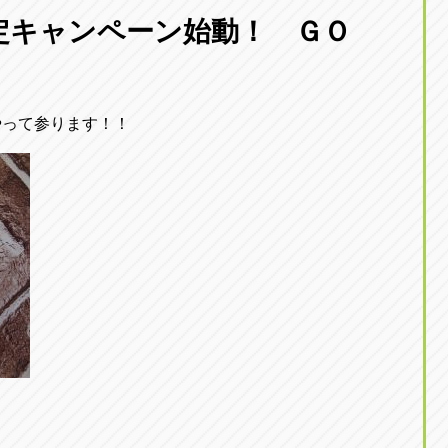
東京
定キャンペーン始動！ ＧＯ
三重
東
アップル世田谷店
アップルかしわ沼南
トラック市四日市店
アップル世田谷店
東京都世田谷区若林5-1-10
千葉県柏市藤ケ谷新田1
059-331-6054
0120-037-315
やって参ります！！