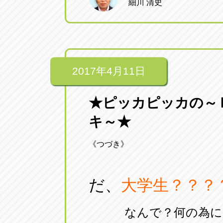
細川 清史
2017年4月11日
★ピッカピッカの～
キ～★
《つづき》
だ、
大学生？？？
なんで？何の為に？