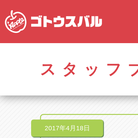
株式会社ゴトウスバル本社
アップル名岐バイ
愛知県春日井市柏井町4-43-1
愛知県北名古屋市中之
スタッフ
アップル春日井中央店
アップル碧南店
愛知県春日井市柏井町4-43-1
愛知県碧南市立山町4-
アップル瀬戸店
アップル常滑店
愛知県瀬戸市美濃池町29-1
愛知県常滑市長間37
アップル一宮22号店
アップル小牧店
愛知県一宮市朝日3-4-12
愛知県小牧市久保新
アップル春日井店
アップル尾張旭店
愛知県春日井市八田町2-1-16
愛知県尾張旭市印場元
2017年4月18日