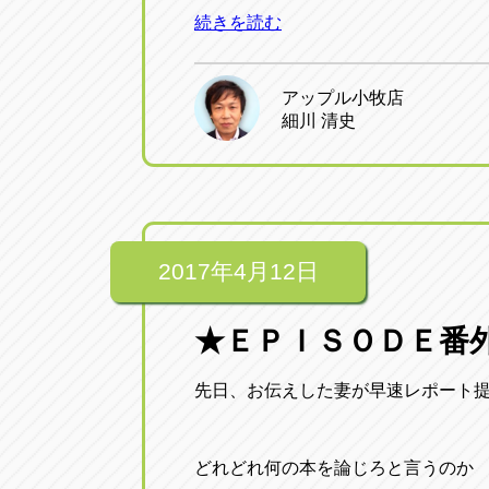
続きを読む
アップル小牧店
細川 清史
2017年4月12日
★ＥＰＩＳＯＤＥ番外
先日、お伝えした妻が早速レポート
どれどれ何の本を論じろと言うのか