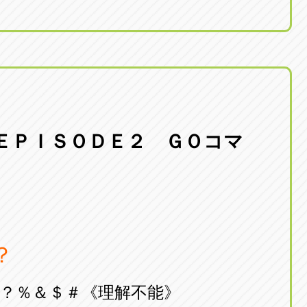
ＥＰＩＳＯＤＥ２ ＧＯコマ
？
％＆＄＃《理解不能》