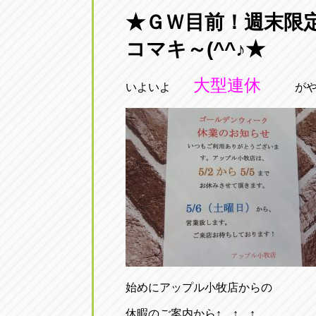
三重
★ＧＷ目前！週末限
トラック市四日市店
コマキ～(^^♪★
三重県四日市市午起3丁目1番3号
大型連休
いよいよ
が
始めにアップル小牧店からの
休暇のご案内から↑ ↑ ↑