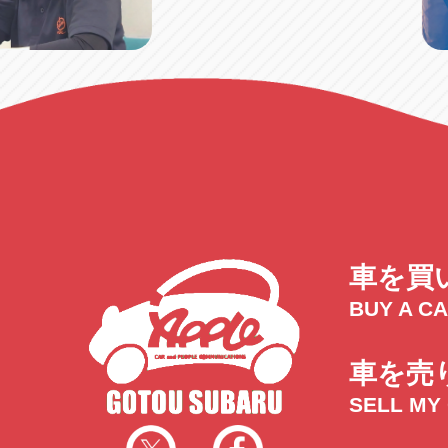
車を買
BUY A C
車を売
SELL MY