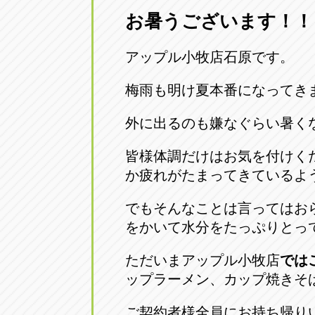
お暑うございます！！
愛知県一宮市朝日3-4-12
0586-28-82
アップル小牧店石原です。
アップル春日井店
アップル春
愛知県春日井市八田町2-1-16
梅雨も明け夏本番になってき
0568-85-02
外に出るのも嫌なぐらい暑く
アップル名岐バイパス春日店
アップル名
皆様体調だけはお気を付けく
愛知県北名古屋市中之郷八反78-
0568-25-53
か疲れがたまってきているよ
アップル碧南店
アップル碧
でもそんなことは言ってはお
愛知県碧南市立山町4-32-1
0566-43-44
をかいて水分をたっぷりとっ
ただいまアップル小牧店
では
アップル常滑店
アップル常
ップラーメン、カップ焼きそ
愛知県常滑市長間37-1
0569-35-66
ご契約者様全員にお持ち帰り