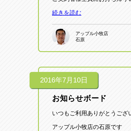
アップル小牧店
アップル小
続きを読む
愛知県小牧市久保新町20
0568-76-81
アップル小牧店
アップル尾張旭店
アップル尾
石原
愛知県尾張旭市印場元町5-2-8
0561-53-85
アップル岩倉店
アップル岩
愛知県岩倉市大地町長田35-1
0587-66-20
2016年7月10日
オートフレンド
オートフレ
お知らせボード
愛知県清須市春日砂賀東114
052-400-39
いつもご利用ありがとうござ
三重
三
アップル小牧店の石原です