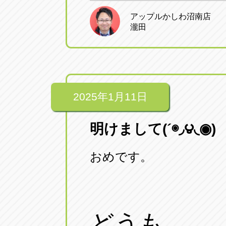
アップルかしわ沼南店
瀧田
2025年1月11日
明けまして(´◉◞౪◟◉)
おめです。
どうも、