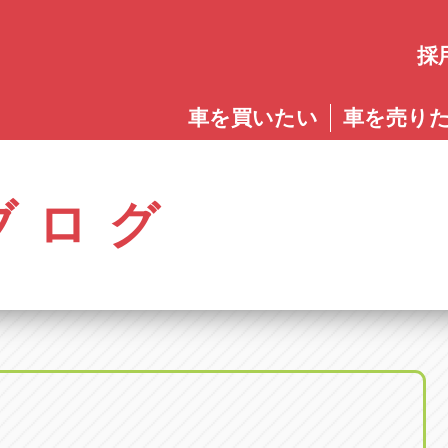
採
愛知
車を買いたい
車を売り
愛知
株式会社ゴトウスバル本社
アップル碧南店
アップ
パス春日店
アップル岩倉店
アップル多
0568-85-5053
0566-43-4400
0572-2
郷八反78-1
愛知県岩倉市大地町長田35-1
岐阜県多治見
アップル春日井中央店
アップル常滑店
アップ
ブログ
オートフレンド
アップル岐
0568-56-0001
0569-35-6600
058-27
32-1
愛知県清須市春日砂賀東114
岐阜県岐阜市
アップル瀬戸店
アップル小牧店
アップ
アップル可
0561-84-5860
0568-76-8118
0574-6
-1
岐阜県可児市
アップル一宮22号店
アップル尾張旭店
アップ
アップル恵
0586-28-8202
0561-53-8501
0573-2
町20
岐阜県恵那市
アップル春日井店
アップル岩倉店
アップ
アップル各
0568-85-0202
0587-66-2021
058-37
町5-2-8
岐阜県各務原
アップル名岐バイパス春日店
オートフレンド
アップ
0568-25-5300
052-400-3953
0584-8