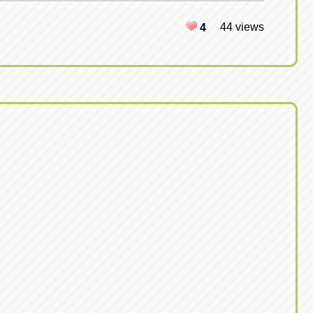
44 views
4