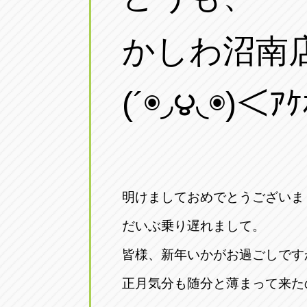
かしわ沼南
(´◉◞౪◟◉)＜ｱｹ
明けましておめでとうございま
だいぶ乗り遅れまして。
皆様、新年いかがお過ごしです
正月気分も随分と薄まって来た