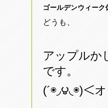
三重
ゴールデンウィーク休業
トラック市四日市店
三重県四日市市午起3丁目1番3号
どうも、
アップルか
です。
(´◉◞౪◟◉)