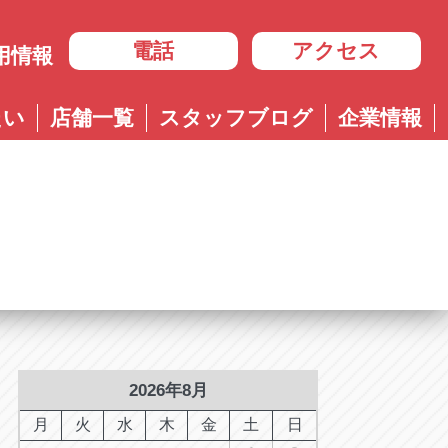
電話
アクセス
用情報
岐阜
たい
店舗一覧
スタッフブログ
企業情報
岐阜
ル多治見店
アップル岐大バイパス大垣店
治見店
アップル大垣IC南店
3-4600
0584-83-8400
市住吉町4-9-1
岐阜県大垣市浅草4-90-3
ル岐阜21号店
阜21号店
アップル岐大バイパス大垣店
8-7771
六条江東2-3-7
岐阜県大垣市和合新町2-51-1
ル可児店
児店
2-6161
下恵土4064-1
ル恵那店
那店
6-3033
長島町正家3-4-1
ル各務原店
務原店
9-0525
2026年8月
市各務おがせ町9-206-1
ル大垣IC南店
月
火
水
木
金
土
日
7-0200