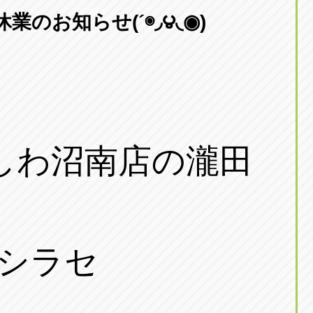
東京
のお知らせ(´◉◞౪◟◉)
三重
東
アップル世田谷店
アップルかしわ沼南
トラック市四日市店
アップル世田谷店
東京都世田谷区若林5-1-10
千葉県柏市藤ケ谷新田1
059-331-6054
0120-037-315
しわ沼南店の瀧田
＜オシラセ