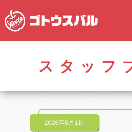
株式会社ゴトウスバル本社
アップル名岐バイ
愛知県春日井市柏井町4-43-1
愛知県北名古屋市中之
スタッフ
アップル春日井中央店
アップル碧南店
愛知県春日井市柏井町4-43-1
愛知県碧南市立山町4-
アップル瀬戸店
アップル常滑店
愛知県瀬戸市美濃池町29-1
愛知県常滑市長間37
アップル一宮22号店
アップル小牧店
愛知県一宮市朝日3-4-12
愛知県小牧市久保新
アップル春日井店
アップル尾張旭店
愛知県春日井市八田町2-1-16
愛知県尾張旭市印場元
2026年5月1日