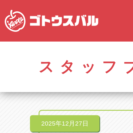
株式会社ゴトウスバル本社
アップル名岐バイ
愛知県春日井市柏井町4-43-1
愛知県北名古屋市中之
スタッフ
アップル春日井中央店
アップル碧南店
愛知県春日井市柏井町4-43-1
愛知県碧南市立山町4-
アップル瀬戸店
アップル常滑店
愛知県瀬戸市美濃池町29-1
愛知県常滑市長間37
アップル一宮22号店
アップル小牧店
愛知県一宮市朝日3-4-12
愛知県小牧市久保新
アップル春日井店
アップル尾張旭店
愛知県春日井市八田町2-1-16
愛知県尾張旭市印場元
2025年12月27日