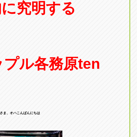
的に究明する
プル各務原ten
さま、オハこんばんにちは