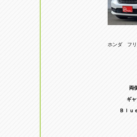
ホンダ フリ
両
ギャ
Ｂｌｕ