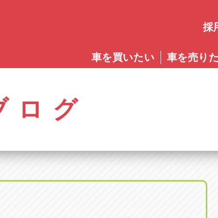
採
愛知
車を買いたい
車を売り
愛知
株式会社ゴトウスバル本社
アップル碧南店
アップ
パス春日店
アップル岩倉店
アップル多
0568-85-5053
0566-43-4400
0572-2
郷八反78-1
愛知県岩倉市大地町長田35-1
岐阜県多治見
アップル春日井中央店
アップル常滑店
アップ
ブログ
オートフレンド
アップル岐
0568-56-0001
0569-35-6600
058-27
32-1
愛知県清須市春日砂賀東114
岐阜県岐阜市
アップル瀬戸店
アップル小牧店
アップ
アップル可
0561-84-5860
0568-76-8118
0574-6
-1
岐阜県可児市
アップル一宮22号店
アップル尾張旭店
アップ
アップル恵
0586-28-8202
0561-53-8501
0573-2
町20
岐阜県恵那市
アップル春日井店
アップル岩倉店
アップ
アップル各
0568-85-0202
0587-66-2021
058-37
町5-2-8
岐阜県各務原
アップル名岐バイパス春日店
オートフレンド
アップ
0568-25-5300
052-400-3953
0584-8