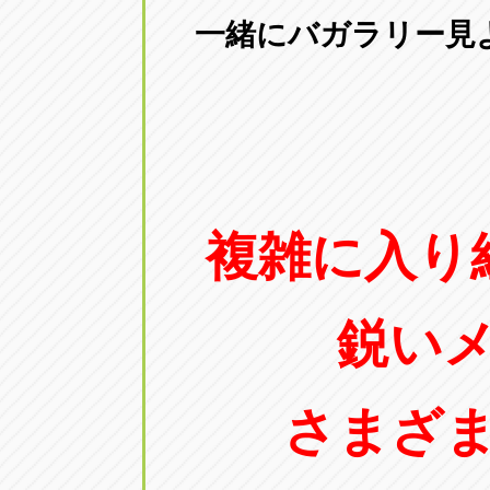
三重
一緒にバガラリー見
トラック市四日市店
三重県四日市市午起3丁目1番3号
複雑に入り
鋭い
さまざ