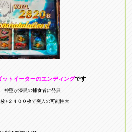
ゴットイーターのエンディング
です
神堕か漆黒の捕食者に発展
枚+２４００枚で突入の可能性大