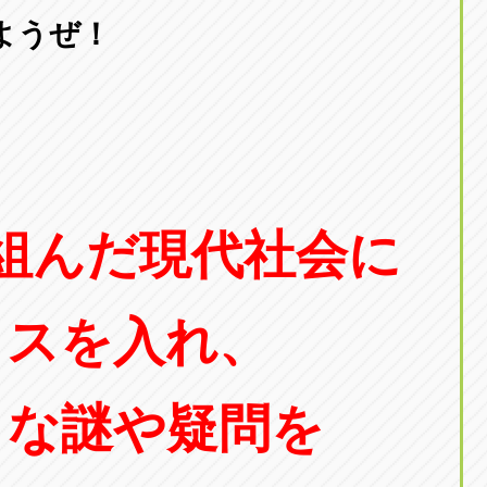
東京
ようぜ！
三重
東
アップル世田谷店
アップルかしわ沼南
トラック市四日市店
アップル世田谷店
東京都世田谷区若林5-1-10
千葉県柏市藤ケ谷新田1
059-331-6054
0120-037-315
組んだ現代社会に
メスを入れ、
まな謎や疑問を