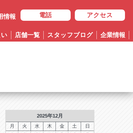
電話
アクセス
用情報
岐阜
たい
店舗一覧
スタッフブログ
企業情報
岐阜
ル多治見店
アップル岐大バイパス大垣店
治見店
アップル大垣IC南店
3-4600
0584-83-8400
市住吉町4-9-1
岐阜県大垣市浅草4-90-3
ル岐阜21号店
阜21号店
アップル岐大バイパス大垣店
8-7771
六条江東2-3-7
岐阜県大垣市和合新町2-51-1
ル可児店
児店
2-6161
下恵土4064-1
ル恵那店
那店
6-3033
長島町正家3-4-1
ル各務原店
務原店
9-0525
2025年12月
市各務おがせ町9-206-1
ル大垣IC南店
月
火
水
木
金
土
日
7-0200