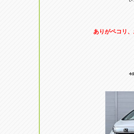
い
ありがペコリ、
今