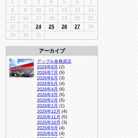
千葉
1
2
3
4
5
6
7
京
千葉
8
9
10
11
12
13
14
店
15
16
17
18
19
20
21
アップルかしわ沼南店
5-3
22
23
24
25
26
27
28
04-7190-1500
29
30
31
アーカイブ
アップル各務原店
2026年8月
(2)
2026年7月
(5)
2026年6月
(3)
2026年5月
(4)
2026年4月
(6)
2026年3月
(5)
2026年2月
(5)
2026年1月
(1)
2025年12月
(4)
2025年11月
(5)
2025年10月
(3)
2025年9月
(4)
2025年8月
(4)