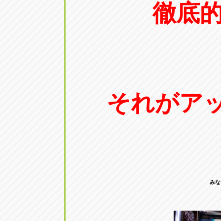
徹底
それがアッ
みな