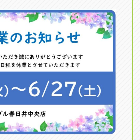
東京
三重
東
アップル世田谷店
アップルかしわ沼南
トラック市四日市店
アップル世田谷店
東京都世田谷区若林5-1-10
千葉県柏市藤ケ谷新田1
059-331-6054
0120-037-315