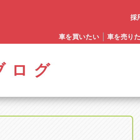
採
愛知
車を買いたい
車を売り
愛知
株式会社ゴトウスバル本社
アップル碧南店
アップ
パス春日店
アップル岩倉店
アップル多
0568-85-5053
0566-43-4400
0572-2
郷八反78-1
愛知県岩倉市大地町長田35-1
岐阜県多治見
アップル春日井中央店
アップル常滑店
アップ
ブログ
オートフレンド
アップル岐
0568-56-0001
0569-35-6600
058-27
32-1
愛知県清須市春日砂賀東114
岐阜県岐阜市
アップル瀬戸店
アップル小牧店
アップ
アップル可
0561-84-5860
0568-76-8118
0574-6
-1
岐阜県可児市
アップル一宮22号店
アップル尾張旭店
アップ
アップル恵
0586-28-8202
0561-53-8501
0573-2
町20
岐阜県恵那市
アップル春日井店
アップル岩倉店
アップ
アップル各
0568-85-0202
0587-66-2021
058-37
町5-2-8
岐阜県各務原
アップル名岐バイパス春日店
オートフレンド
アップ
0568-25-5300
052-400-3953
0584-8