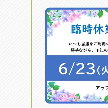
三重
トラック市四日市店
三重県四日市市午起3丁目1番3号