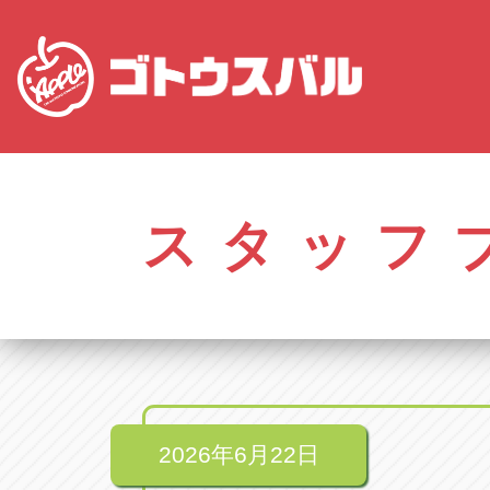
株式会社ゴトウスバル本社
アップル名岐バイ
愛知県春日井市柏井町4-43-1
愛知県北名古屋市中之
スタッフ
アップル春日井中央店
アップル碧南店
愛知県春日井市柏井町4-43-1
愛知県碧南市立山町4-
アップル瀬戸店
アップル常滑店
愛知県瀬戸市美濃池町29-1
愛知県常滑市長間37
アップル一宮22号店
アップル小牧店
愛知県一宮市朝日3-4-12
愛知県小牧市久保新
アップル春日井店
アップル尾張旭店
愛知県春日井市八田町2-1-16
愛知県尾張旭市印場元
2026年6月22日