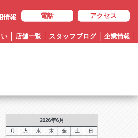
電話
アクセス
用情報
岐阜
たい
店舗一覧
スタッフブログ
企業情報
岐阜
ル多治見店
アップル岐大バイパス大垣店
治見店
アップル大垣IC南店
3-4600
0584-83-8400
市住吉町4-9-1
岐阜県大垣市浅草4-90-3
ル岐阜21号店
阜21号店
アップル岐大バイパス大垣店
8-7771
六条江東2-3-7
岐阜県大垣市和合新町2-51-1
ル可児店
児店
2-6161
下恵土4064-1
ル恵那店
那店
6-3033
長島町正家3-4-1
ル各務原店
務原店
9-0525
2026年6月
市各務おがせ町9-206-1
ル大垣IC南店
月
火
水
木
金
土
日
7-0200