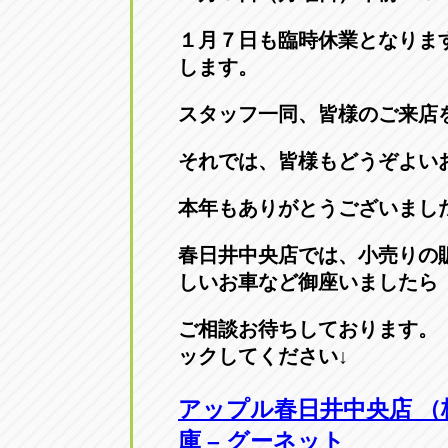
アップル小牧店
アップル小
１月７日も臨時休業となりま
愛知県小牧市久保新町20
0568-76-81
します。
スタッフ一同、皆様のご来店
アップル尾張旭店
アップル尾
愛知県尾張旭市印場元町5-2-8
0561-53-85
それでは、皆様もどうぞよい
本年もありがとうございまし
アップル岩倉店
アップル岩
春日井中央店では、小売りの
愛知県岩倉市大地町長田35-1
0587-66-20
しいお車など御座いましたら
オートフレンド
オートフレ
ご相談お待ちしております。
愛知県清須市春日砂賀東114
052-400-39
ックしてください↓
アップル
春日井中央店
（
三重
三
庫 – グーネット