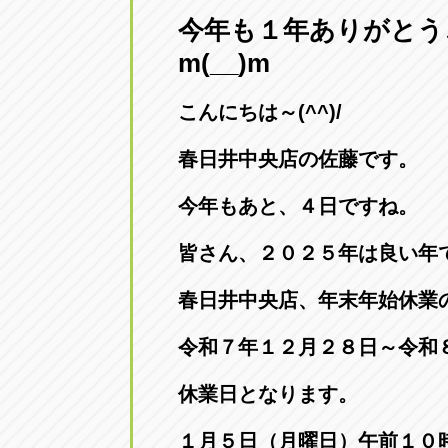
今年も１年ありがとう
愛知県一宮市朝日3-4-12
0586-28-82
m(__)m
アップル春日井店
アップル春
こんにちは～(^^)/
愛知県春日井市八田町2-1-16
0568-85-02
春日井中央店の佐藤です。
アップル名岐バイパス春日店
アップル名
今年もあと、４日ですね。
愛知県北名古屋市中之郷八反78-
0568-25-53
皆さん、２０２５年は良い年
アップル碧南店
アップル碧
春日井中央店、年末年始休業
愛知県碧南市立山町4-32-1
0566-43-44
令和７年１２月２８日～令和
アップル常滑店
アップル常
休業日となります。
愛知県常滑市長間37-1
0569-35-66
１月５日（月曜日）午前１０