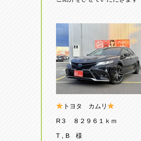
アップル小牧店
アップル小
愛知県小牧市久保新町20
0568-76-81
アップル尾張旭店
アップル尾
愛知県尾張旭市印場元町5-2-8
0561-53-85
アップル岩倉店
アップル岩
愛知県岩倉市大地町長田35-1
0587-66-20
オートフレンド
オートフレ
トヨタ カムリ
愛知県清須市春日砂賀東114
052-400-39
R３ ８２９６１ｋｍ
三重
三
T , B 様