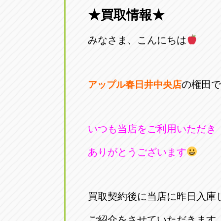
★買取情報★
愛知県一宮市朝日3-4-12
0586-28-82
みなさま、こんにちは
アップル春日井店
アップル春
愛知県春日井市八田町2-1-16
0568-85-02
の権田で
アップル春日井中央店
アップル名岐バイパス春日店
アップル名
愛知県北名古屋市中之郷八反78-
0568-25-53
いつも当店をご利用いただき
アップル碧南店
アップル碧
ありがとうございます
愛知県碧南市立山町4-32-1
0566-43-44
アップル常滑店
アップル常
買取契約後に当店に昨日入庫
愛知県常滑市長間37-1
0569-35-66
ご紹介をさせていただきます