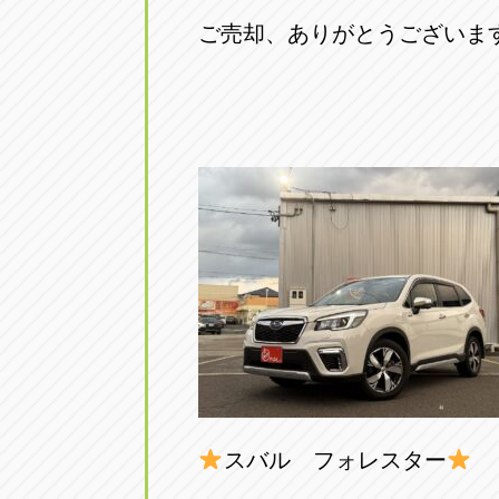
トラック市四日市店
トラック市
ご売却、ありがとうございま
三重県四日市市午起3丁目1番3
059-331-60
スバル フォレスター