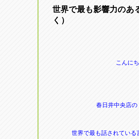
世界で最も影響力のある
愛知県一宮市朝日3-4-12
0586-28-82
く）
アップル春日井店
アップル春
愛知県春日井市八田町2-1-16
0568-85-02
アップル名岐バイパス春日店
アップル名
こんに
愛知県北名古屋市中之郷八反78-
0568-25-53
アップル碧南店
アップル碧
愛知県碧南市立山町4-32-1
0566-43-44
春日井中央店の
アップル常滑店
アップル常
愛知県常滑市長間37-1
0569-35-66
世界で最も話されている