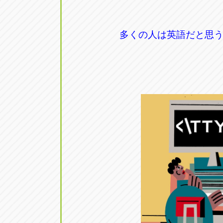
アップル小牧店
アップル小
愛知県小牧市久保新町20
0568-76-81
多くの人は英語だと思
アップル尾張旭店
アップル尾
愛知県尾張旭市印場元町5-2-8
0561-53-85
アップル岩倉店
アップル岩
愛知県岩倉市大地町長田35-1
0587-66-20
オートフレンド
オートフレ
愛知県清須市春日砂賀東114
052-400-39
三重
三