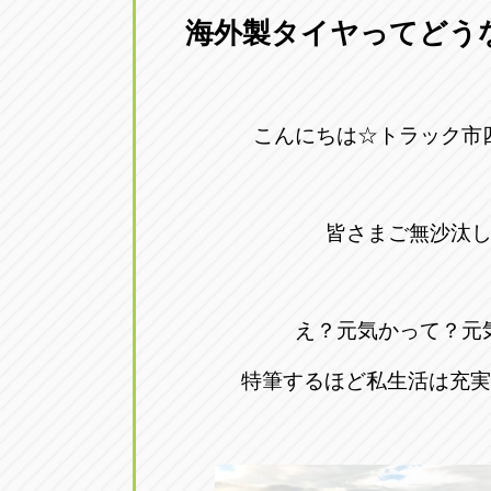
海外製タイヤってどう
愛知県一宮市朝日3-4-12
0586-28-82
アップル春日井店
アップル春
こんにちは☆トラック市
愛知県春日井市八田町2-1-16
0568-85-02
アップル名岐バイパス春日店
アップル名
皆さまご無沙汰
愛知県北名古屋市中之郷八反78-
0568-25-53
アップル碧南店
アップル碧
え？元気かって？元
愛知県碧南市立山町4-32-1
0566-43-44
特筆するほど私生活は充実
アップル常滑店
アップル常
愛知県常滑市長間37-1
0569-35-66