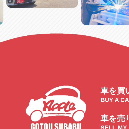
車を買
BUY A C
車を売
SELL MY