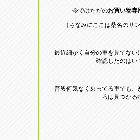
トラック市四日市店
トラック市
今ではただの
お買い物専
三重県四日市市午起3丁目1番3
059-331-60
（ちなみにここは桑名のサ
最近細かく自分の車を見てない
確認したのはい
普段何気なく乗ってる車でも、
ろは見つかる