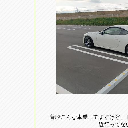
アップル小牧店
アップル小
愛知県小牧市久保新町20
0568-76-81
アップル尾張旭店
アップル尾
愛知県尾張旭市印場元町5-2-8
0561-53-85
アップル岩倉店
アップル岩
愛知県岩倉市大地町長田35-1
0587-66-20
オートフレンド
オートフレ
愛知県清須市春日砂賀東114
052-400-39
普段こんな車乗ってますけど、
三重
三
近行ってな