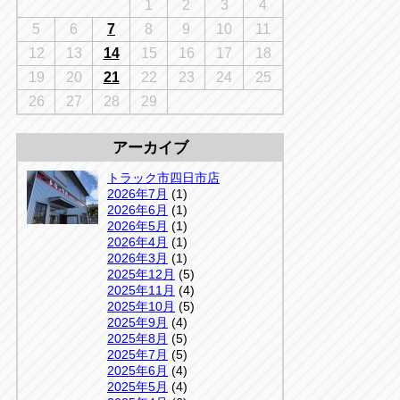
千葉
1
2
3
4
京
千葉
5
6
7
8
9
10
11
店
12
13
14
15
16
17
18
アップルかしわ沼南店
5-3
19
20
21
22
23
24
25
04-7190-1500
26
27
28
29
アーカイブ
トラック市四日市店
2026年7月
(1)
2026年6月
(1)
2026年5月
(1)
2026年4月
(1)
2026年3月
(1)
2025年12月
(5)
2025年11月
(4)
2025年10月
(5)
2025年9月
(4)
2025年8月
(5)
2025年7月
(5)
2025年6月
(4)
2025年5月
(4)