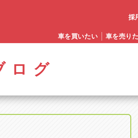
採
愛知
車を買いたい
車を売り
愛知
株式会社ゴトウスバル本社
アップル碧南店
アップ
パス春日店
アップル岩倉店
アップル多
0568-85-5053
0566-43-4400
0572-2
郷八反78-1
愛知県岩倉市大地町長田35-1
岐阜県多治見
アップル春日井中央店
アップル常滑店
アップ
ブログ
オートフレンド
アップル岐
0568-56-0001
0569-35-6600
058-27
32-1
愛知県清須市春日砂賀東114
岐阜県岐阜市
アップル瀬戸店
アップル小牧店
アップ
アップル可
0561-84-5860
0568-76-8118
0574-6
-1
岐阜県可児市
アップル一宮22号店
アップル尾張旭店
アップ
アップル恵
0586-28-8202
0561-53-8501
0573-2
町20
岐阜県恵那市
アップル春日井店
アップル岩倉店
アップ
アップル各
0568-85-0202
0587-66-2021
058-37
町5-2-8
岐阜県各務原
アップル名岐バイパス春日店
オートフレンド
アップ
0568-25-5300
052-400-3953
0584-8