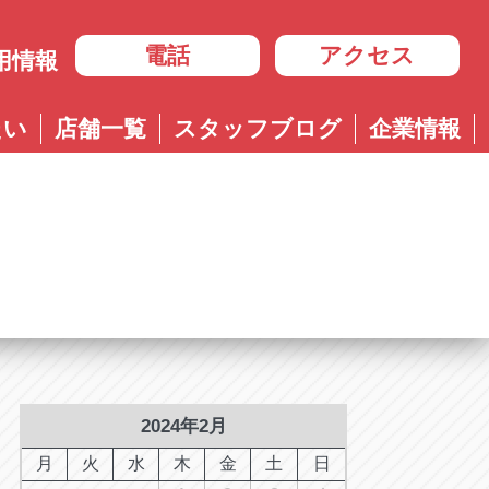
電話
アクセス
用情報
岐阜
たい
店舗一覧
スタッフブログ
企業情報
岐阜
ル多治見店
アップル岐大バイパス大垣店
治見店
アップル大垣IC南店
3-4600
0584-83-8400
市住吉町4-9-1
岐阜県大垣市浅草4-90-3
ル岐阜21号店
阜21号店
アップル岐大バイパス大垣店
8-7771
六条江東2-3-7
岐阜県大垣市和合新町2-51-1
ル可児店
児店
2-6161
下恵土4064-1
ル恵那店
那店
6-3033
長島町正家3-4-1
ル各務原店
務原店
9-0525
2024年2月
市各務おがせ町9-206-1
ル大垣IC南店
月
火
水
木
金
土
日
7-0200