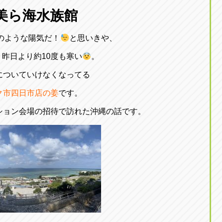
東京
美ら海水族館
三重
東
アップル世田谷店
アップルかしわ沼南
トラック市四日市店
アップル世田谷店
東京都世田谷区若林5-1-10
千葉県柏市藤ケ谷新田1
のような陽気だ！
と思いきや、
059-331-6054
0120-037-315
昨日より約10度も寒い
。
についていけなくなってる
ク市四日市店の姜
です。
ション会場の招待で訪れた沖縄の話です。