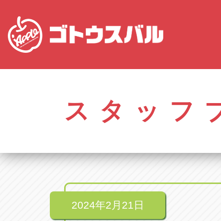
株式会社ゴトウスバル本社
アップル名岐バイ
愛知県春日井市柏井町4-43-1
愛知県北名古屋市中之
スタッフ
アップル春日井中央店
アップル碧南店
愛知県春日井市柏井町4-43-1
愛知県碧南市立山町4-
アップル瀬戸店
アップル常滑店
愛知県瀬戸市美濃池町29-1
愛知県常滑市長間37
アップル一宮22号店
アップル小牧店
愛知県一宮市朝日3-4-12
愛知県小牧市久保新
アップル春日井店
アップル尾張旭店
愛知県春日井市八田町2-1-16
愛知県尾張旭市印場元
2024年2月21日