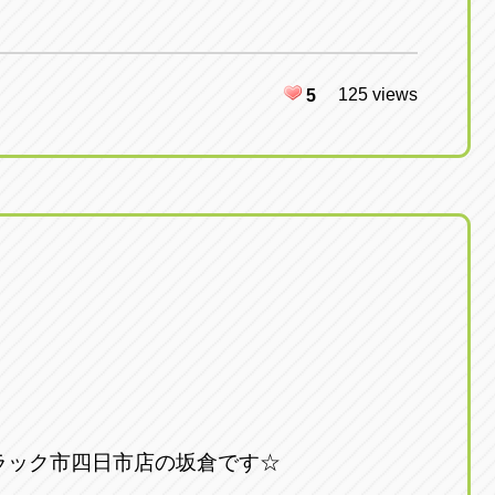
125 views
5
ラック市四日市店の坂倉です☆