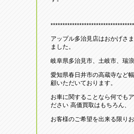
アップル小牧店
アップル小
愛知県小牧市久保新町20
0568-76-81
**********************************
アップル尾張旭店
アップル尾
アップル多治見店はおかげさま
ました。
愛知県尾張旭市印場元町5-2-8
0561-53-85
岐阜県多治見市、土岐市、瑞
アップル岩倉店
アップル岩
愛知県春日井市の高蔵寺など
愛知県岩倉市大地町長田35-1
0587-66-20
顧いただいております。
オートフレンド
オートフレ
お車に関することなら何でも
ださい 高価買取はもちろん、
愛知県清須市春日砂賀東114
052-400-39
お客様のご希望を出来る限り
三重
三