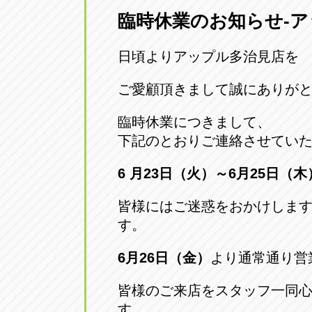
臨時休業のお知らせ-
愛知県一宮市朝日3-4-12
0586-28-82
日頃よりアップル多治見店を
アップル春日井店
アップル春
愛知県春日井市八田町2-1-16
ご愛顧頂きまして誠にありが
0568-85-02
臨時休業につきまして、
アップル名岐バイパス春日店
アップル名
下記のとおりご連絡させてい
愛知県北名古屋市中之郷八反78-
0568-25-53
6 月23日（火）～6月25日（木
アップル碧南店
アップル碧
皆様にはご迷惑をおかけしま
愛知県碧南市立山町4-32-1
0566-43-44
す。
6月26日（金）
より通常通り営
アップル常滑店
アップル常
愛知県常滑市長間37-1
0569-35-66
皆様のご来店をスタッフ一同
す。