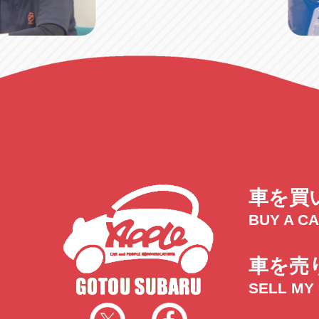
車を買
BUY A C
車を売
SELL MY