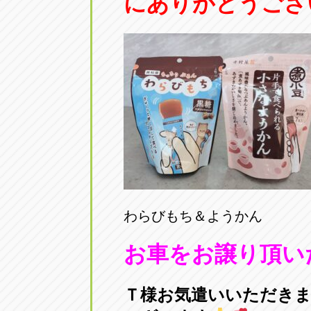
にありがとうござ
アップル小牧店
アップル小
愛知県小牧市久保新町20
0568-76-81
アップル尾張旭店
アップル尾
愛知県尾張旭市印場元町5-2-8
0561-53-85
アップル岩倉店
アップル岩
愛知県岩倉市大地町長田35-1
0587-66-20
わらびもち＆ようかん
オートフレンド
オートフレ
愛知県清須市春日砂賀東114
052-400-39
お車をお譲り頂い
Ｔ様お気遣いいただき
三重
三