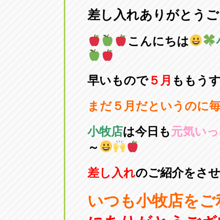
差し入れありがとうご
愛知県一宮市朝日3-4-12
0586-28-82
こんにちは
アップル春日井店
アップル春
愛知県春日井市八田町2-1-16
0568-85-02
早いもので
５
月
ももう
アップル名岐バイパス春日店
アップル名
まだ５月だというのに
愛知県北名古屋市中之郷八反78-
0568-25-53
小牧店
は今日も
元気いっ
アップル碧南店
アップル碧
～
愛知県碧南市立山町4-32-1
0566-43-44
差し入れ
のご紹介をさ
アップル常滑店
アップル常
いつも小牧店をご
愛知県常滑市長間37-1
0569-35-66