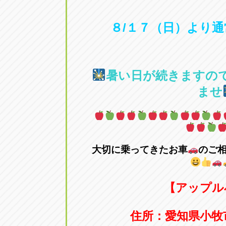
アップル小牧店
アップル小
８/１７（日）より
愛知県小牧市久保新町20
0568-76-81
アップル尾張旭店
アップル尾
暑い日が続きますの
愛知県尾張旭市印場元町5-2-8
0561-53-85
ませ
アップル岩倉店
アップル岩
愛知県岩倉市大地町長田35-1
0587-66-20
大切に乗ってきたお車
のご
オートフレンド
オートフレ
愛知県清須市春日砂賀東114
052-400-39
【アップル
住所：
愛知県小牧
三重
三