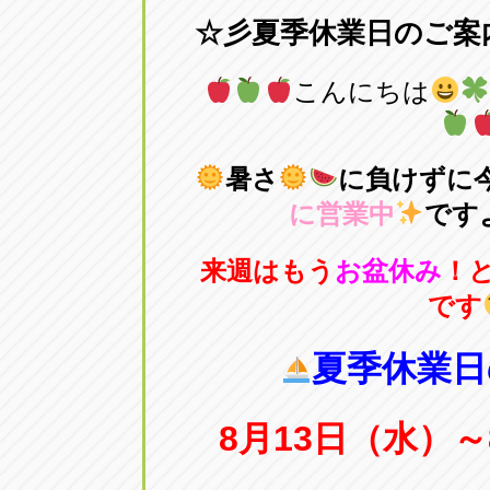
☆彡夏季休業日のご案
愛知県一宮市朝日3-4-12
0586-28-82
こんにちは
アップル春日井店
アップル春
愛知県春日井市八田町2-1-16
0568-85-02
暑さ
に負けずに
アップル名岐バイパス春日店
アップル名
に営業中
です
愛知県北名古屋市中之郷八反78-
0568-25-53
来週はもう
お盆休み
！
です
アップル碧南店
アップル碧
愛知県碧南市立山町4-32-1
0566-43-44
夏季休業日
アップル常滑店
アップル常
8月13日（水）～
愛知県常滑市長間37-1
0569-35-66