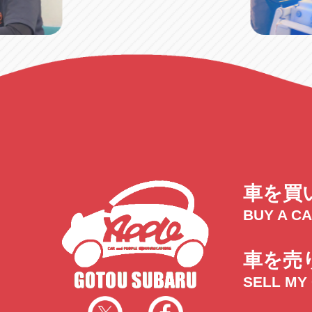
車を買
BUY A C
車を売
SELL MY