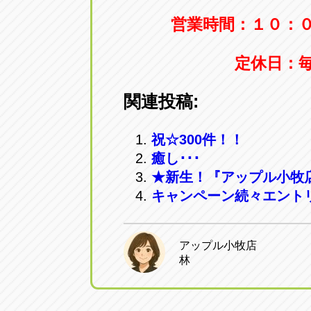
トラック市四日市店
トラック市
営業時間：１０：
三重県四日市市午起3丁目1番3
059-331-60
定休日：
関連投稿:
祝☆300件！！
癒し･･･
★新生！『アップル小牧
キャンペーン続々エント
アップル小牧店
林