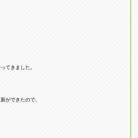
東京
三重
東
アップル世田谷店
アップルかしわ沼南
トラック市四日市店
アップル世田谷店
東京都世田谷区若林5-1-10
千葉県柏市藤ケ谷新田1
059-331-6054
0120-037-315
行ってきました。
更新ができたので、