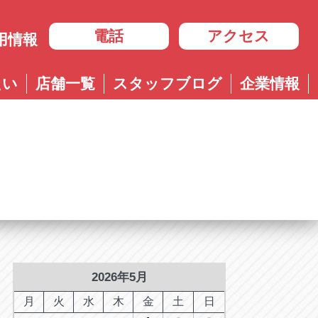
電話
アクセス
用情報
岐阜
たい
店舗一覧
スタッフブログ
企業情報
岐阜
ル多治見店
アップル岐大バイパス大垣店
治見店
アップル大垣IC南店
3-4600
0584-83-8400
市住吉町4-9-1
岐阜県大垣市浅草4-90-3
ル岐阜21号店
阜21号店
アップル岐大バイパス大垣店
8-7771
六条江東2-3-7
岐阜県大垣市和合新町2-51-1
ル可児店
児店
2-6161
下恵土4064-1
ル恵那店
那店
6-3033
長島町正家3-4-1
ル各務原店
務原店
9-0525
2026年5月
市各務おがせ町9-206-1
ル大垣IC南店
月
火
水
木
金
土
日
7-0200