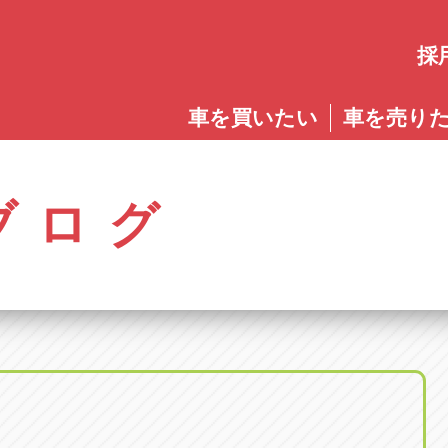
採
愛知
車を買いたい
車を売り
愛知
株式会社ゴトウスバル本社
アップル碧南店
アップ
パス春日店
アップル岩倉店
アップル多
0568-85-5053
0566-43-4400
0572-2
郷八反78-1
愛知県岩倉市大地町長田35-1
岐阜県多治見
アップル春日井中央店
アップル常滑店
アップ
ブログ
オートフレンド
アップル岐
0568-56-0001
0569-35-6600
058-27
32-1
愛知県清須市春日砂賀東114
岐阜県岐阜市
アップル瀬戸店
アップル小牧店
アップ
アップル可
0561-84-5860
0568-76-8118
0574-6
-1
岐阜県可児市
アップル一宮22号店
アップル尾張旭店
アップ
アップル恵
0586-28-8202
0561-53-8501
0573-2
町20
岐阜県恵那市
アップル春日井店
アップル岩倉店
アップ
アップル各
0568-85-0202
0587-66-2021
058-37
町5-2-8
岐阜県各務原
アップル名岐バイパス春日店
オートフレンド
アップ
0568-25-5300
052-400-3953
0584-8