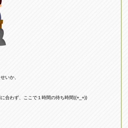
たせいか、
合わず、ここで１時間の待ち時間((+_+))