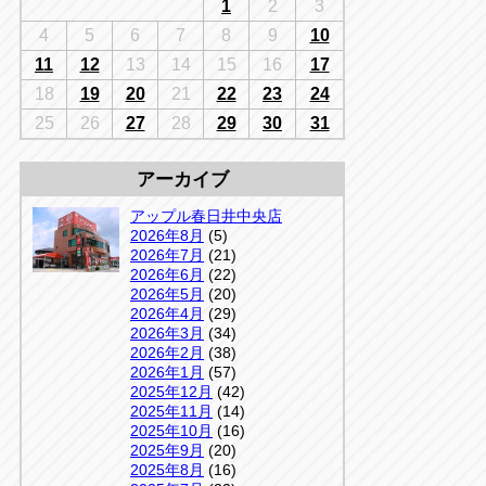
千葉
1
2
3
京
千葉
4
5
6
7
8
9
10
店
11
12
13
14
15
16
17
アップルかしわ沼南店
5-3
18
19
20
21
22
23
24
04-7190-1500
25
26
27
28
29
30
31
アーカイブ
アップル春日井中央店
2026年8月
(5)
2026年7月
(21)
2026年6月
(22)
2026年5月
(20)
2026年4月
(29)
2026年3月
(34)
2026年2月
(38)
2026年1月
(57)
2025年12月
(42)
2025年11月
(14)
2025年10月
(16)
2025年9月
(20)
2025年8月
(16)