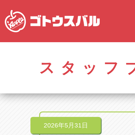
株式会社ゴトウスバル本社
アップル名岐バイ
愛知県春日井市柏井町4-43-1
愛知県北名古屋市中之
スタッフ
アップル春日井中央店
アップル碧南店
愛知県春日井市柏井町4-43-1
愛知県碧南市立山町4-
アップル瀬戸店
アップル常滑店
愛知県瀬戸市美濃池町29-1
愛知県常滑市長間37
アップル一宮22号店
アップル小牧店
愛知県一宮市朝日3-4-12
愛知県小牧市久保新
アップル春日井店
アップル尾張旭店
愛知県春日井市八田町2-1-16
愛知県尾張旭市印場元
2026年5月31日