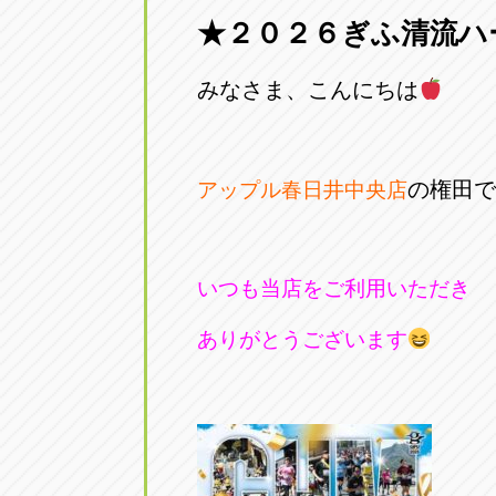
★２０２６ぎふ清流ハ
愛知県一宮市朝日3-4-12
0586-28-82
みなさま、こんにちは
アップル春日井店
アップル春
愛知県春日井市八田町2-1-16
0568-85-02
の権田で
アップル春日井中央店
アップル名岐バイパス春日店
アップル名
愛知県北名古屋市中之郷八反78-
0568-25-53
いつも当店をご利用いただき
アップル碧南店
アップル碧
ありがとうございます
愛知県碧南市立山町4-32-1
0566-43-44
アップル常滑店
アップル常
愛知県常滑市長間37-1
0569-35-66