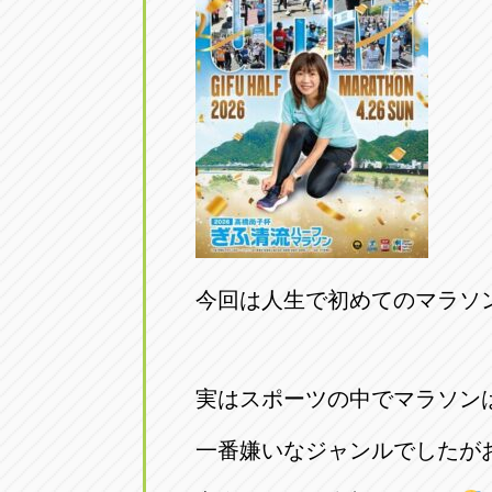
アップル小牧店
アップル小
愛知県小牧市久保新町20
0568-76-81
アップル尾張旭店
アップル尾
愛知県尾張旭市印場元町5-2-8
0561-53-85
アップル岩倉店
アップル岩
愛知県岩倉市大地町長田35-1
0587-66-20
今回は人生で初めてのマラソ
オートフレンド
オートフレ
愛知県清須市春日砂賀東114
052-400-39
実はスポーツの中でマラソン
一番嫌いなジャンルでしたが
三重
三