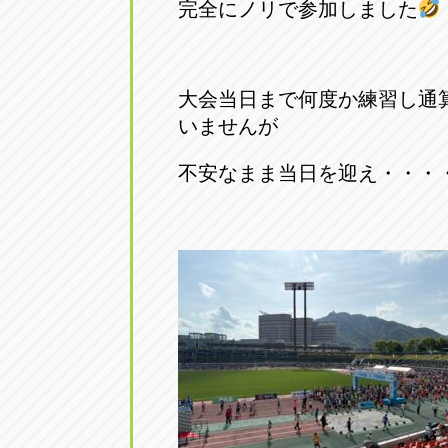
完全にノリで参加しました
トラック市四日市店
トラック市
三重県四日市市午起3丁目1番3
059-331-60
大会当日まで何度か練習し通
いませんが
不安なまま当日を迎え・・・