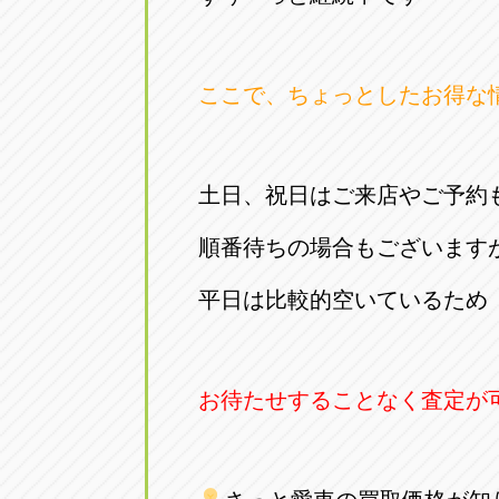
アップル小牧店
アップル小
愛知県小牧市久保新町20
0568-76-81
ここで、ちょっとしたお得な
アップル尾張旭店
アップル尾
愛知県尾張旭市印場元町5-2-8
0561-53-85
土日、祝日はご来店やご予約
アップル岩倉店
アップル岩
順番待ちの場合もございます
愛知県岩倉市大地町長田35-1
0587-66-20
平日は比較的空いているため
オートフレンド
オートフレ
愛知県清須市春日砂賀東114
052-400-39
お待たせすることなく査定が
三重
三