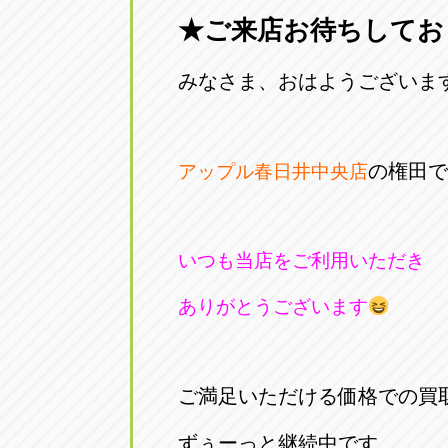
★ご来店お待ちしてお
愛知県一宮市朝日3-4-12
0586-28-82
みなさま、おはようございま
アップル春日井店
アップル春
愛知県春日井市八田町2-1-16
0568-85-02
の権田で
アップル春日井中央店
アップル名岐バイパス春日店
アップル名
愛知県北名古屋市中之郷八反78-
0568-25-53
いつも当店をご利用いただき
アップル碧南店
アップル碧
ありがとうございます
愛知県碧南市立山町4-32-1
0566-43-44
アップル常滑店
アップル常
ご満足いただける価格での買
愛知県常滑市長間37-1
0569-35-66
ずぅーっと継続中です