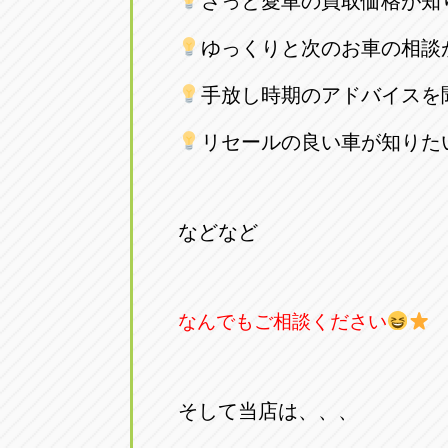
さっと愛車の買取価格が知
トラック市四日市店
トラック市
ゆっくりと次のお車の相談
三重県四日市市午起3丁目1番3
059-331-60
手放し時期のアドバイスを
リセールの良い車が知りた
などなど
なんでもご相談ください
そして当店は、、、