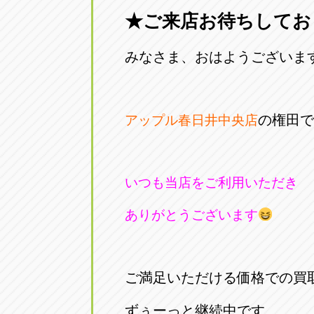
★ご来店お待ちしてお
愛知県一宮市朝日3-4-12
0586-28-82
みなさま、おはようございま
アップル春日井店
アップル春
愛知県春日井市八田町2-1-16
0568-85-02
の権田で
アップル春日井中央店
アップル名岐バイパス春日店
アップル名
愛知県北名古屋市中之郷八反78-
0568-25-53
いつも当店をご利用いただき
アップル碧南店
アップル碧
ありがとうございます
愛知県碧南市立山町4-32-1
0566-43-44
アップル常滑店
アップル常
ご満足いただける価格での買
愛知県常滑市長間37-1
0569-35-66
ずぅーっと継続中です