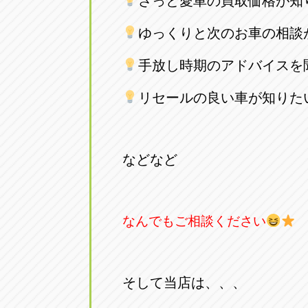
さっと愛車の買取価格が知
トラック市四日市店
トラック市
ゆっくりと次のお車の相談
三重県四日市市午起3丁目1番3
059-331-60
手放し時期のアドバイスを
リセールの良い車が知りた
などなど
なんでもご相談ください
そして当店は、、、