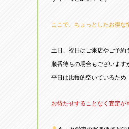
アップル小牧店
アップル小
愛知県小牧市久保新町20
0568-76-81
ここで、ちょっとしたお得な
アップル尾張旭店
アップル尾
愛知県尾張旭市印場元町5-2-8
0561-53-85
土日、祝日はご来店やご予約
アップル岩倉店
アップル岩
順番待ちの場合もございます
愛知県岩倉市大地町長田35-1
0587-66-20
平日は比較的空いているため
オートフレンド
オートフレ
愛知県清須市春日砂賀東114
052-400-39
お待たせすることなく査定が
三重
三