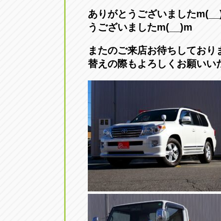
トラック市四日市店
トラック市
ありがとうございましたm
うございましたm(__)m
三重県四日市市午起3丁目1番3
059-331-60
またのご来店お待ちして
替えの際もよろしくお願いい