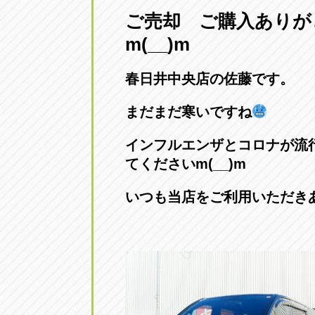
ご売却 ご購入ありが
愛知県一宮市朝日3-4-12
0586-28-82
m(__)m
アップル春日井店
アップル春
春日井中央店の佐藤です。
愛知県春日井市八田町2-1-16
0568-85-02
まだまだ寒いですね
アップル名岐バイパス春日店
アップル名
インフルエンザとコロナが流
愛知県北名古屋市中之郷八反78-
0568-25-53
てくださいm(__)m
いつも当店をご利用いただき
アップル碧南店
アップル碧
愛知県碧南市立山町4-32-1
0566-43-44
アップル常滑店
アップル常
愛知県常滑市長間37-1
0569-35-66