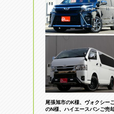
アップル小牧店
アップル小
愛知県小牧市久保新町20
0568-76-81
アップル尾張旭店
アップル尾
愛知県尾張旭市印場元町5-2-8
0561-53-85
アップル岩倉店
アップル岩
愛知県岩倉市大地町長田35-1
0587-66-20
オートフレンド
オートフレ
愛知県清須市春日砂賀東114
052-400-39
尾張旭市のK様、ヴォク
のN様、ハイエースバンご売
三重
三