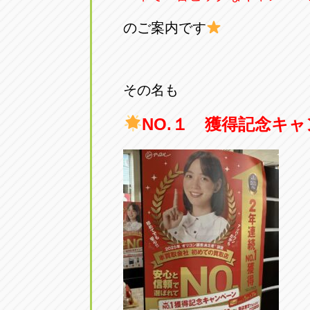
アップル小牧店
アップル小
のご案内です
愛知県小牧市久保新町20
0568-76-81
アップル尾張旭店
アップル尾
その名も
愛知県尾張旭市印場元町5-2-8
0561-53-85
NO.１ 獲得記念キ
アップル岩倉店
アップル岩
愛知県岩倉市大地町長田35-1
0587-66-20
オートフレンド
オートフレ
愛知県清須市春日砂賀東114
052-400-39
三重
三