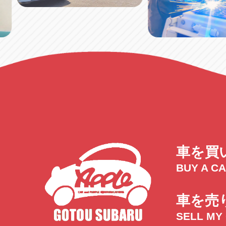
車を買
BUY A C
車を売
SELL MY