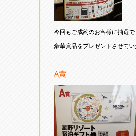
トラック市四日市店
トラック市
三重県四日市市午起3丁目1番3
059-331-60
今回もご成約のお客様に抽選で
豪華賞品をプレゼントさせてい
A賞