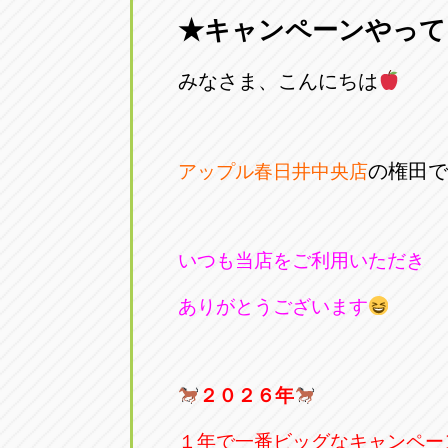
★キャンペーンやって
愛知県一宮市朝日3-4-12
0586-28-82
みなさま、こんにちは
アップル春日井店
アップル春
愛知県春日井市八田町2-1-16
0568-85-02
の権田で
アップル春日井中央店
アップル名岐バイパス春日店
アップル名
愛知県北名古屋市中之郷八反78-
0568-25-53
いつも当店をご利用いただき
アップル碧南店
アップル碧
ありがとうございます
愛知県碧南市立山町4-32-1
0566-43-44
アップル常滑店
アップル常
２０２６年
愛知県常滑市長間37-1
0569-35-66
１年で一番ビッグなキャンペー