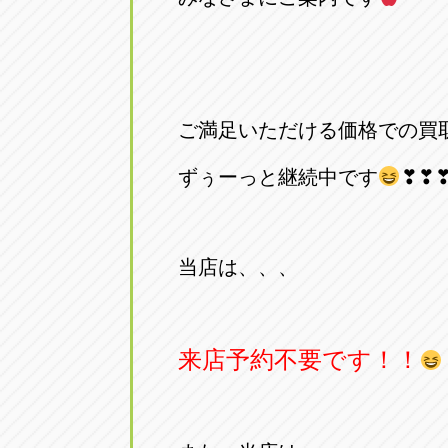
アップル小牧店
アップル小
愛知県小牧市久保新町20
0568-76-81
アップル尾張旭店
アップル尾
ご満足いただける価格での買
愛知県尾張旭市印場元町5-2-8
0561-53-85
ずぅーっと継続中です
❣❣
アップル岩倉店
アップル岩
愛知県岩倉市大地町長田35-1
0587-66-20
当店は、、、
オートフレンド
オートフレ
愛知県清須市春日砂賀東114
052-400-39
来店予約不要です！！
三重
三