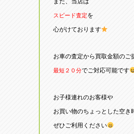
また、当店は
トラック市四日市店
トラック市
を
スピード査定
三重県四日市市午起3丁目1番3
059-331-60
心がけております
お車の査定から買取金額のご
でご対応可能です
最短２０分
お子様連れのお客様や
お買い物のちょっとした空き
ぜひご利用ください