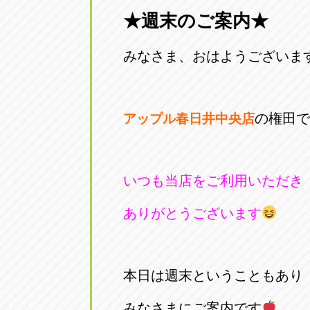
★週末のご案内★
愛知県一宮市朝日3-4-12
0586-28-82
みなさま、おはようございま
アップル春日井店
アップル春
愛知県春日井市八田町2-1-16
0568-85-02
の権田で
アップル春日井中央店
アップル名岐バイパス春日店
アップル名
愛知県北名古屋市中之郷八反78-
0568-25-53
いつも当店をご利用いただき
アップル碧南店
アップル碧
ありがとうございます
愛知県碧南市立山町4-32-1
0566-43-44
アップル常滑店
アップル常
本日は週末ということもあり
愛知県常滑市長間37-1
0569-35-66
みなさまにご案内です