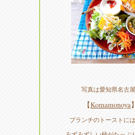
アップル小牧店
アップル小
愛知県小牧市久保新町20
0568-76-81
アップル尾張旭店
アップル尾
愛知県尾張旭市印場元町5-2-8
0561-53-85
アップル岩倉店
アップル岩
・
愛知県岩倉市大地町長田35-1
0587-66-20
写真は愛知県名古
オートフレンド
オートフレ
【
Komamonoya
愛知県清須市春日砂賀東114
052-400-39
ブランチのトーストに
三重
三
みずみずしい柿がたっぷ