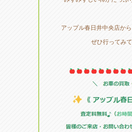
トラック市四日市店
トラック市
・
三重県四日市市午起3丁目1番3
059-331-60
アップル春日井中央店から
ぜひ行ってみ