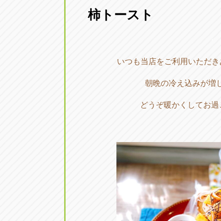
柿トースト
愛知県一宮市朝日3-4-12
0586-28-82
・
アップル春日井店
アップル春
いつも当店をご利用いただき
愛知県春日井市八田町2-1-16
0568-85-02
朝晩の冷え込みが増
アップル名岐バイパス春日店
アップル名
どうぞ暖かくしてお過
愛知県北名古屋市中之郷八反78-
0568-25-53
・
アップル碧南店
アップル碧
愛知県碧南市立山町4-32-1
0566-43-44
アップル常滑店
アップル常
愛知県常滑市長間37-1
0569-35-66