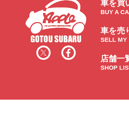
車を買
BUY A C
車を売
SELL MY
店舗一
SHOP LI