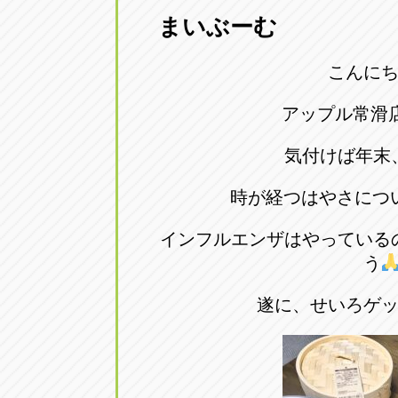
まいぶーむ
愛知県一宮市朝日3-4-12
0586-28-82
こんに
アップル春日井店
アップル春
愛知県春日井市八田町2-1-16
0568-85-02
アップル常滑
気付けば年末
アップル名岐バイパス春日店
アップル名
時が経つはやさにつ
愛知県北名古屋市中之郷八反78-
0568-25-53
インフルエンザはやっている
アップル碧南店
アップル碧
う
愛知県碧南市立山町4-32-1
0566-43-44
遂に、せいろゲ
アップル常滑店
アップル常
愛知県常滑市長間37-1
0569-35-66