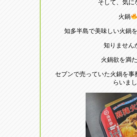
そして、気に
トラック市四日市店
トラック市
火鍋
三重県四日市市午起3丁目1番3
059-331-60
知多半島で美味しい火鍋
知りません
火鍋欲を満
セブンで売っていた火鍋を事
らいま