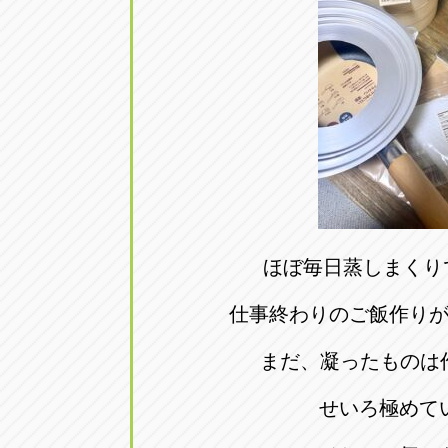
アップル小牧店
アップル小
愛知県小牧市久保新町20
0568-76-81
アップル尾張旭店
アップル尾
愛知県尾張旭市印場元町5-2-8
0561-53-85
アップル岩倉店
アップル岩
愛知県岩倉市大地町長田35-1
0587-66-20
ほぼ毎日蒸しまくり
オートフレンド
仕事終わりのご飯作り
オートフレ
愛知県清須市春日砂賀東114
052-400-39
まだ、凝ったものは
せいろ極めて
三重
三