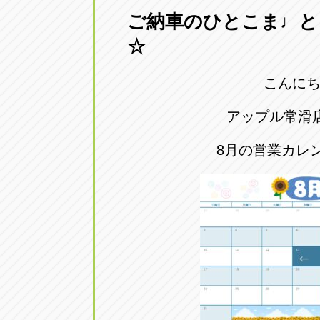
ご納車のひとこま♩と
愛知県一宮市朝日3-4-12
0586-28-82
☆
アップル春日井店
アップル春
こんに
愛知県春日井市八田町2-1-16
0568-85-02
アップル常滑
アップル名岐バイパス春日店
アップル名
8月の営業カレ
愛知県北名古屋市中之郷八反78-
0568-25-53
アップル碧南店
アップル碧
愛知県碧南市立山町4-32-1
0566-43-44
アップル常滑店
アップル常
愛知県常滑市長間37-1
0569-35-66