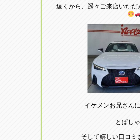
トラック市四日市店
遠くから、遥々ご来店いただ
トラック市
三重県四日市市午起3丁目1番3
059-331-60
イケメンお兄さんにピ
とぱし
そして嬉しい口コミ