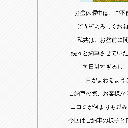
アップル小牧店
アップル小
お盆休暇中は、ご不
愛知県小牧市久保新町20
0568-76-81
どうぞよろしくお
アップル尾張旭店
アップル尾
私共は、お盆前に
愛知県尾張旭市印場元町5-2-8
0561-53-85
続々と納車させてい
アップル岩倉店
アップル岩
毎日暑すぎるし
愛知県岩倉市大地町長田35-1
0587-66-20
目がまわるよう
オートフレンド
オートフレ
ご納車の際、お客様か
愛知県清須市春日砂賀東114
052-400-39
口コミが何よりも励み
今回はご納車の様子と
三重
三