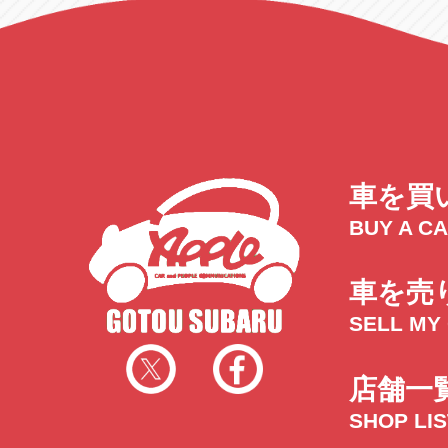
トラック市四日市店
トラック市
三重県四日市市午起3丁目1番3
059-331-60
車を買
BUY A C
車を売
SELL MY
店舗一
SHOP LI