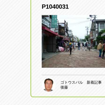
P1040031
愛知県一宮市朝日3-4-12
0586-28-82
アップル春日井店
アップル春
愛知県春日井市八田町2-1-16
0568-85-02
アップル名岐バイパス春日店
アップル名
愛知県北名古屋市中之郷八反78-
0568-25-53
アップル碧南店
アップル碧
愛知県碧南市立山町4-32-1
0566-43-44
ゴトウスバル 新着記事
後藤
アップル常滑店
アップル常
愛知県常滑市長間37-1
0569-35-66