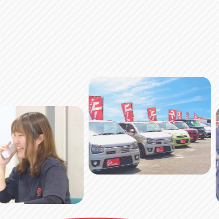
アップル小牧店
アップル小
愛知県小牧市久保新町20
0568-76-81
アップル尾張旭店
アップル尾
愛知県尾張旭市印場元町5-2-8
0561-53-85
アップル岩倉店
アップル岩
愛知県岩倉市大地町長田35-1
0587-66-20
オートフレンド
オートフレ
愛知県清須市春日砂賀東114
052-400-39
三重
三