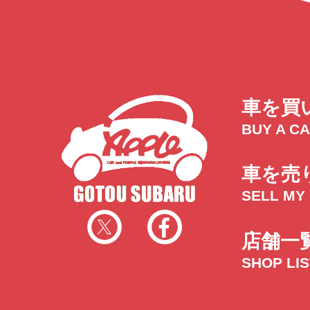
トラック市四日市店
トラック市
三重県四日市市午起3丁目1番3
059-331-60
車を買
BUY A C
車を売
SELL MY
店舗一
SHOP LI