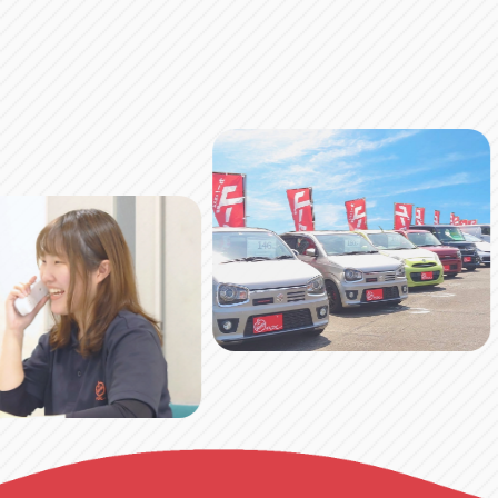
アップル小牧店
アップル小
愛知県小牧市久保新町20
0568-76-81
アップル尾張旭店
アップル尾
愛知県尾張旭市印場元町5-2-8
0561-53-85
アップル岩倉店
アップル岩
愛知県岩倉市大地町長田35-1
0587-66-20
オートフレンド
オートフレ
愛知県清須市春日砂賀東114
052-400-39
三重
三