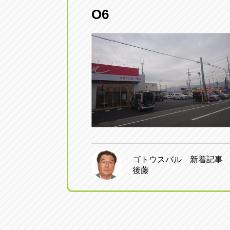
O6
愛知県一宮市朝日3-4-12
0586-28-82
アップル春日井店
アップル春
愛知県春日井市八田町2-1-16
0568-85-02
アップル名岐バイパス春日店
アップル名
愛知県北名古屋市中之郷八反78-
0568-25-53
アップル碧南店
アップル碧
ゴトウスバル 新着記事
愛知県碧南市立山町4-32-1
0566-43-44
後藤
アップル常滑店
アップル常
愛知県常滑市長間37-1
0569-35-66