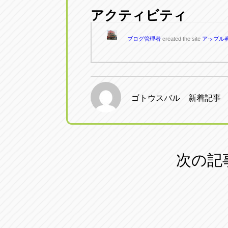
アクティビティ
愛知県一宮市朝日3-4-12
0586-28-82
ブログ管理者
created the site
アップル
アップル春日井店
アップル春
愛知県春日井市八田町2-1-16
0568-85-02
アップル名岐バイパス春日店
アップル名
ゴトウスバル 新着記事
愛知県北名古屋市中之郷八反78-
0568-25-53
アップル碧南店
アップル碧
次の記
愛知県碧南市立山町4-32-1
0566-43-44
アップル常滑店
アップル常
愛知県常滑市長間37-1
0569-35-66