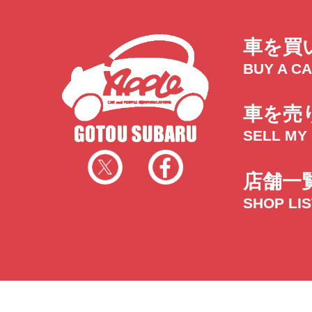
トラック市四日市店
トラック市
三重県四日市市午起3丁目1番3
059-331-60
車を買
BUY A C
車を売
SELL MY
店舗一
SHOP LI