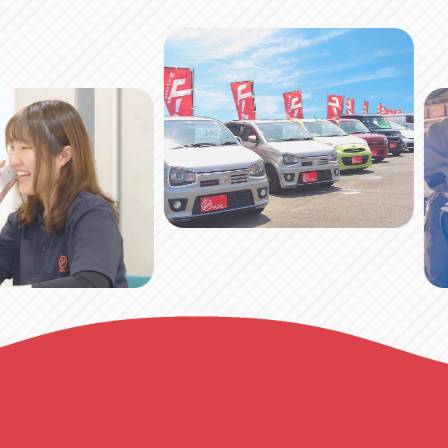
アップル小牧店
アップル小
愛知県小牧市久保新町20
0568-76-81
アップル尾張旭店
アップル尾
愛知県尾張旭市印場元町5-2-8
0561-53-85
アップル岩倉店
アップル岩
愛知県岩倉市大地町長田35-1
0587-66-20
オートフレンド
オートフレ
愛知県清須市春日砂賀東114
052-400-39
三重
三