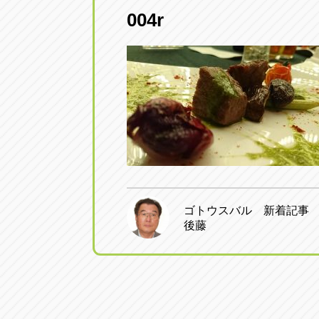
004r
愛知県一宮市朝日3-4-12
0586-28-82
アップル春日井店
アップル春
愛知県春日井市八田町2-1-16
0568-85-02
アップル名岐バイパス春日店
アップル名
愛知県北名古屋市中之郷八反78-
0568-25-53
アップル碧南店
アップル碧
ゴトウスバル 新着記事
後藤
愛知県碧南市立山町4-32-1
0566-43-44
アップル常滑店
アップル常
愛知県常滑市長間37-1
0569-35-66