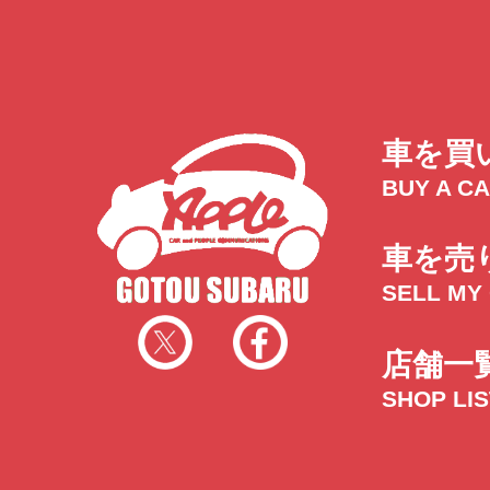
トラック市四日市店
トラック市
三重県四日市市午起3丁目1番3
059-331-60
車を買
BUY A C
車を売
SELL MY
店舗一
SHOP LI