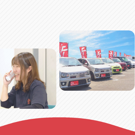
アップル小牧店
アップル小
愛知県小牧市久保新町20
0568-76-81
アップル尾張旭店
アップル尾
愛知県尾張旭市印場元町5-2-8
0561-53-85
アップル岩倉店
アップル岩
愛知県岩倉市大地町長田35-1
0587-66-20
オートフレンド
オートフレ
愛知県清須市春日砂賀東114
052-400-39
三重
三