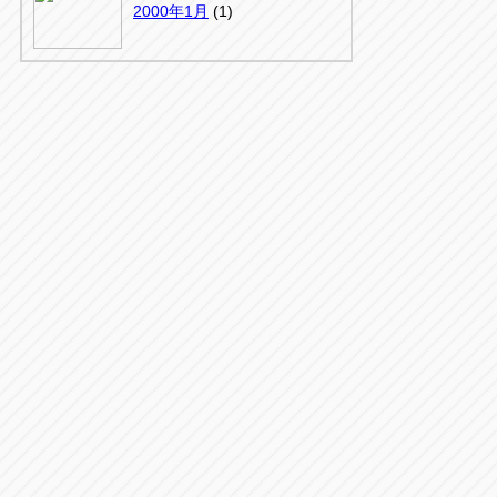
千葉
2000年1月
(1)
京
千葉
店
アップルかしわ沼南店
5-3
04-7190-1500