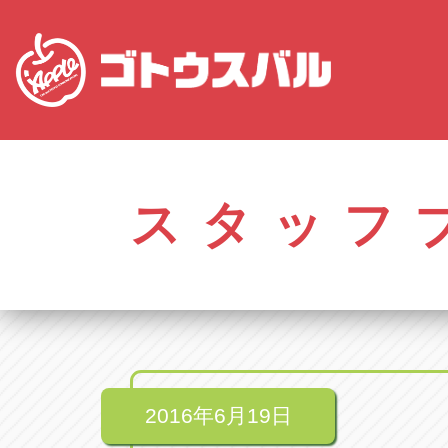
株式会社ゴトウスバル本社
アップル名岐バイ
愛知県春日井市柏井町4-43-1
愛知県北名古屋市中之
スタッフ
アップル春日井中央店
アップル碧南店
愛知県春日井市柏井町4-43-1
愛知県碧南市立山町4-
アップル瀬戸店
アップル常滑店
愛知県瀬戸市美濃池町29-1
愛知県常滑市長間37
アップル一宮22号店
アップル小牧店
愛知県一宮市朝日3-4-12
愛知県小牧市久保新
アップル春日井店
アップル尾張旭店
愛知県春日井市八田町2-1-16
愛知県尾張旭市印場元
2016年6月19日