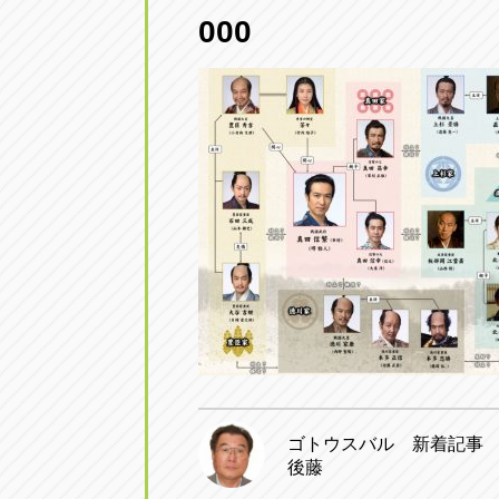
三重
000
トラック市四日市店
三重県四日市市午起3丁目1番3号
ゴトウスバル 新着記事
後藤