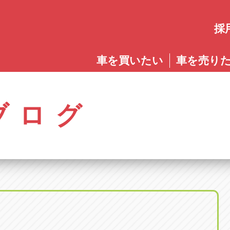
採
愛知
車を買いたい
車を売り
愛知
株式会社ゴトウスバル本社
アップル碧南店
アップ
パス春日店
アップル岩倉店
アップル多
0568-85-5053
0566-43-4400
0572-2
郷八反78-1
愛知県岩倉市大地町長田35-1
岐阜県多治見
アップル春日井中央店
アップル常滑店
アップ
ブログ
オートフレンド
アップル岐
0568-56-0001
0569-35-6600
058-27
32-1
愛知県清須市春日砂賀東114
岐阜県岐阜市
アップル瀬戸店
アップル小牧店
アップ
アップル可
0561-84-5860
0568-76-8118
0574-6
-1
岐阜県可児市
アップル一宮22号店
アップル尾張旭店
アップ
アップル恵
0586-28-8202
0561-53-8501
0573-2
町20
岐阜県恵那市
アップル春日井店
アップル岩倉店
アップ
アップル各
0568-85-0202
0587-66-2021
058-37
町5-2-8
岐阜県各務原
アップル名岐バイパス春日店
オートフレンド
アップ
0568-25-5300
052-400-3953
0584-8