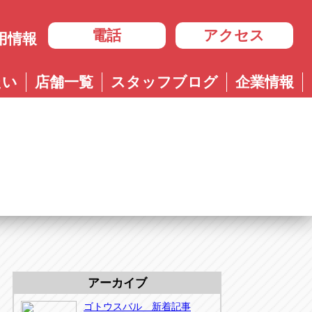
電話
アクセス
用情報
岐阜
たい
店舗一覧
スタッフブログ
企業情報
岐阜
ル多治見店
アップル岐大バイパス大垣店
治見店
アップル大垣IC南店
3-4600
0584-83-8400
市住吉町4-9-1
岐阜県大垣市浅草4-90-3
ル岐阜21号店
阜21号店
アップル岐大バイパス大垣店
8-7771
六条江東2-3-7
岐阜県大垣市和合新町2-51-1
ル可児店
児店
2-6161
下恵土4064-1
ル恵那店
那店
6-3033
長島町正家3-4-1
ル各務原店
務原店
9-0525
市各務おがせ町9-206-1
アーカイブ
ル大垣IC南店
7-0200
ゴトウスバル 新着記事