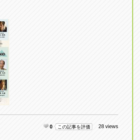
東京
三重
東
アップル世田谷店
アップルかしわ沼南
トラック市四日市店
アップル世田谷店
東京都世田谷区若林5-1-10
千葉県柏市藤ケ谷新田1
059-331-6054
0120-037-315
28 views
0
この記事を評価