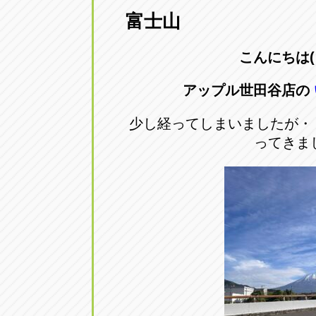
富士山
愛知県一宮市朝日3-4-12
0586-28-82
こんにちは( ´
アップル春日井店
アップル春
愛知県春日井市八田町2-1-16
アップル世田谷店の
0568-85-02
少し経ってしまいましたが・
アップル名岐バイパス春日店
アップル名
ってきま
愛知県北名古屋市中之郷八反78-
0568-25-53
アップル碧南店
アップル碧
愛知県碧南市立山町4-32-1
0566-43-44
アップル常滑店
アップル常
愛知県常滑市長間37-1
0569-35-66