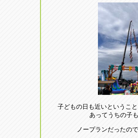
トラック市四日市店
トラック市
三重県四日市市午起3丁目1番3
059-331-60
子どもの日も近いということ
あってうちの子
ノープランだったの