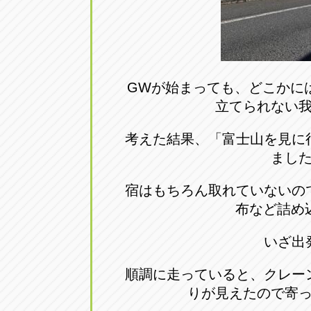
アップル小牧店
アップル小
愛知県小牧市久保新町20
0568-76-81
アップル尾張旭店
アップル尾
GWが始まっても、どこかに
立てられない
愛知県尾張旭市印場元町5-2-8
0561-53-85
考えた結果、「富士山を見に
アップル岩倉店
アップル岩
まし
愛知県岩倉市大地町長田35-1
0587-66-20
宿はもちろん取れていないの
布など詰め
オートフレンド
オートフレ
いざ出
愛知県清須市春日砂賀東114
052-400-39
順調に走っていると、クレー
りが見えたので寄
三重
三