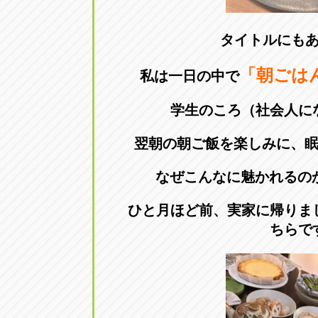
アップル小牧店
アップル小
タイトルにも
愛知県小牧市久保新町20
0568-76-81
「朝ごは
私は一日の中で
アップル尾張旭店
アップル尾
学生のころ（社会人に
愛知県尾張旭市印場元町5-2-8
0561-53-85
翌朝の朝ご飯を楽しみに、
アップル岩倉店
アップル岩
なぜこんなに魅かれるの
愛知県岩倉市大地町長田35-1
0587-66-20
ひと月ほど前、実家に帰りま
オートフレンド
オートフレ
ちらで
愛知県清須市春日砂賀東114
052-400-39
三重
三