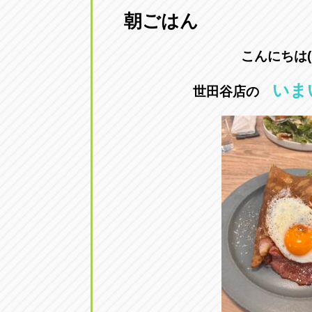
朝ごはん
愛知県一宮市朝日3-4-12
0586-28-82
こんにちは( ´ 
アップル春日井店
アップル春
いま
愛知県春日井市八田町2-1-16
0568-85-02
世田谷店の
アップル名岐バイパス春日店
アップル名
愛知県北名古屋市中之郷八反78-
0568-25-53
アップル碧南店
アップル碧
愛知県碧南市立山町4-32-1
0566-43-44
アップル常滑店
アップル常
愛知県常滑市長間37-1
0569-35-66