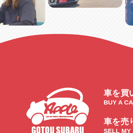
車を買
BUY A C
車を売
SELL MY