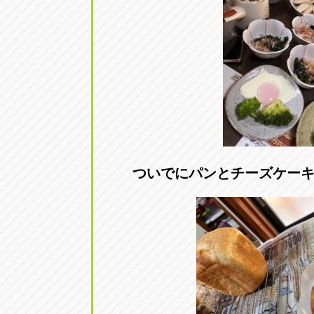
トラック市四日市店
トラック市
三重県四日市市午起3丁目1番3
059-331-60
ついでにパンとチーズケー