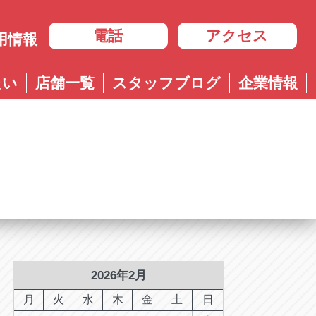
電話
アクセス
用情報
岐阜
たい
店舗一覧
スタッフブログ
企業情報
岐阜
ル多治見店
アップル岐大バイパス大垣店
治見店
アップル大垣IC南店
3-4600
0584-83-8400
市住吉町4-9-1
岐阜県大垣市浅草4-90-3
ル岐阜21号店
阜21号店
アップル岐大バイパス大垣店
8-7771
六条江東2-3-7
岐阜県大垣市和合新町2-51-1
ル可児店
児店
2-6161
下恵土4064-1
ル恵那店
那店
6-3033
長島町正家3-4-1
ル各務原店
務原店
9-0525
2026年2月
市各務おがせ町9-206-1
ル大垣IC南店
月
火
水
木
金
土
日
7-0200