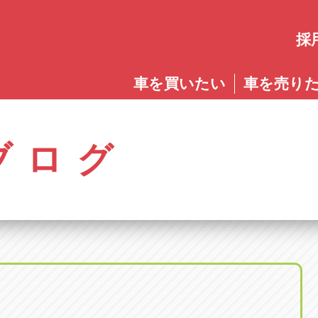
採
愛知
車を買いたい
車を売り
愛知
株式会社ゴトウスバル本社
アップル碧南店
アップ
パス春日店
アップル岩倉店
アップル多
0568-85-5053
0566-43-4400
0572-2
郷八反78-1
愛知県岩倉市大地町長田35-1
岐阜県多治見
アップル春日井中央店
アップル常滑店
アップ
ブログ
オートフレンド
アップル岐
0568-56-0001
0569-35-6600
058-27
32-1
愛知県清須市春日砂賀東114
岐阜県岐阜市
アップル瀬戸店
アップル小牧店
アップ
アップル可
0561-84-5860
0568-76-8118
0574-6
-1
岐阜県可児市
アップル一宮22号店
アップル尾張旭店
アップ
アップル恵
0586-28-8202
0561-53-8501
0573-2
町20
岐阜県恵那市
アップル春日井店
アップル岩倉店
アップ
アップル各
0568-85-0202
0587-66-2021
058-37
町5-2-8
岐阜県各務原
アップル名岐バイパス春日店
オートフレンド
アップ
0568-25-5300
052-400-3953
0584-8