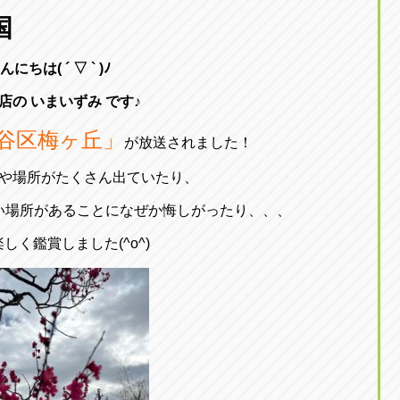
東京
国
三重
東
アップル世田谷店
アップルかしわ沼南
トラック市四日市店
アップル世田谷店
東京都世田谷区若林5-1-10
千葉県柏市藤ケ谷新田1
んにちは( ´ ▽ ` )ﾉ
059-331-6054
0120-037-315
店の いまいずみ です♪
谷区梅ヶ丘」
が放送されました！
や場所がたくさん出ていたり、
い場所があることになぜか悔しがったり、、、
しく鑑賞しました(^o^)