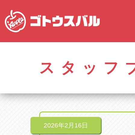
株式会社ゴトウスバル本社
アップル名岐バイ
愛知県春日井市柏井町4-43-1
愛知県北名古屋市中之
スタッフ
アップル春日井中央店
アップル碧南店
愛知県春日井市柏井町4-43-1
愛知県碧南市立山町4-
アップル瀬戸店
アップル常滑店
愛知県瀬戸市美濃池町29-1
愛知県常滑市長間37
アップル一宮22号店
アップル小牧店
愛知県一宮市朝日3-4-12
愛知県小牧市久保新
アップル春日井店
アップル尾張旭店
愛知県春日井市八田町2-1-16
愛知県尾張旭市印場元
2026年2月16日