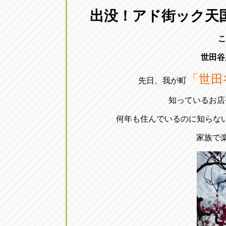
三重
出没！アド街ック天
トラック市四日市店
三重県四日市市午起3丁目1番3号
こ
世田谷
「世田
先日、我が町
知っているお店
何年も住んでいるのに知らな
家族で楽