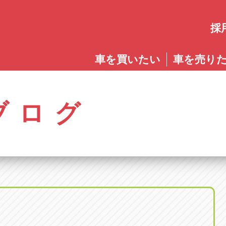
採
愛知
車を買いたい
車を売り
愛知
株式会社ゴトウスバル本社
アップル碧南店
アップ
パス春日店
アップル岩倉店
アップル多
0568-85-5053
0566-43-4400
0572-2
郷八反78-1
愛知県岩倉市大地町長田35-1
岐阜県多治見
アップル春日井中央店
アップル常滑店
アップ
ブログ
オートフレンド
アップル岐
0568-56-0001
0569-35-6600
058-27
32-1
愛知県清須市春日砂賀東114
岐阜県岐阜市
アップル瀬戸店
アップル小牧店
アップ
アップル可
0561-84-5860
0568-76-8118
0574-6
-1
岐阜県可児市
アップル一宮22号店
アップル尾張旭店
アップ
アップル恵
0586-28-8202
0561-53-8501
0573-2
町20
岐阜県恵那市
アップル春日井店
アップル岩倉店
アップ
アップル各
0568-85-0202
0587-66-2021
058-37
町5-2-8
岐阜県各務原
アップル名岐バイパス春日店
オートフレンド
アップ
0568-25-5300
052-400-3953
0584-8