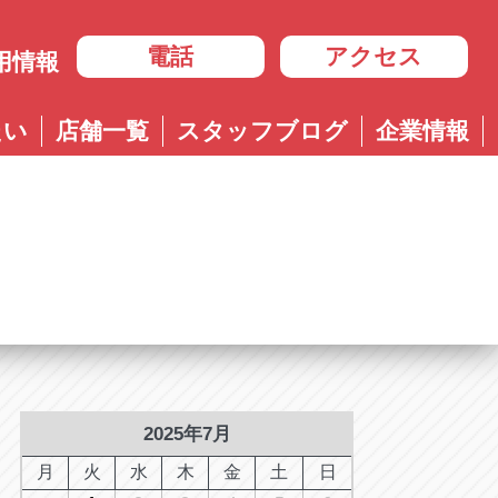
電話
アクセス
用情報
岐阜
たい
店舗一覧
スタッフブログ
企業情報
岐阜
ル多治見店
アップル岐大バイパス大垣店
治見店
アップル大垣IC南店
3-4600
0584-83-8400
市住吉町4-9-1
岐阜県大垣市浅草4-90-3
ル岐阜21号店
阜21号店
アップル岐大バイパス大垣店
8-7771
六条江東2-3-7
岐阜県大垣市和合新町2-51-1
ル可児店
児店
2-6161
下恵土4064-1
ル恵那店
那店
6-3033
長島町正家3-4-1
ル各務原店
務原店
9-0525
2025年7月
市各務おがせ町9-206-1
ル大垣IC南店
月
火
水
木
金
土
日
7-0200