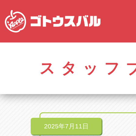
株式会社ゴトウスバル本社
アップル名岐バイ
愛知県春日井市柏井町4-43-1
愛知県北名古屋市中之
スタッフ
アップル春日井中央店
アップル碧南店
愛知県春日井市柏井町4-43-1
愛知県碧南市立山町4-
アップル瀬戸店
アップル常滑店
愛知県瀬戸市美濃池町29-1
愛知県常滑市長間37
アップル一宮22号店
アップル小牧店
愛知県一宮市朝日3-4-12
愛知県小牧市久保新
アップル春日井店
アップル尾張旭店
愛知県春日井市八田町2-1-16
愛知県尾張旭市印場元
2025年7月11日