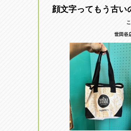
三重
顔文字ってもう古い
トラック市四日市店
三重県四日市市午起3丁目1番3号
こ
世田谷