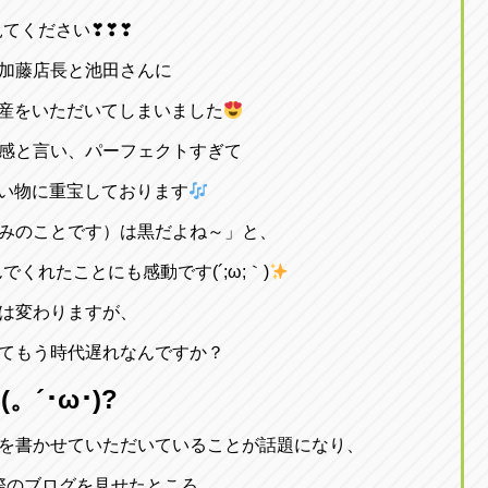
見てください❣❣❣
加藤店長と池田さんに
産をいただいてしまいました
感と言い、パーフェクトすぎて
い物に重宝しております
みのことです）は黒だよね～」と、
くれたことにも感動です(´;ω;｀)
は変わりますが、
てもう時代遅れなんですか？
(。´･ω･)?
を書かせていただいていることが話題になり、
際のブログを見せたところ