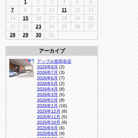
千葉
1
2
3
4
5
6
京
千葉
7
8
9
10
11
12
13
店
14
15
16
17
18
19
20
アップルかしわ沼南店
5-3
21
22
23
24
25
26
27
04-7190-1500
28
29
30
31
アーカイブ
アップル世田谷店
2026年8月
(2)
2026年7月
(3)
2026年6月
(7)
2026年5月
(2)
2026年4月
(8)
2026年3月
(5)
2026年2月
(8)
2026年1月
(16)
2025年12月
(8)
2025年11月
(5)
2025年10月
(8)
2025年9月
(6)
2025年8月
(9)