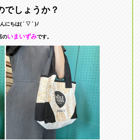
東京
のでしょうか？
三重
東
アップル世田谷店
アップルかしわ沼南
トラック市四日市店
アップル世田谷店
東京都世田谷区若林5-1-10
千葉県柏市藤ケ谷新田1
んにちは( ´ ▽ ` )ﾉ
059-331-6054
0120-037-315
いまいずみ
店の
です。